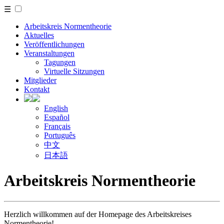
☰
Arbeitskreis Normentheorie
Aktuelles
Veröffentlichungen
Veranstaltungen
Tagungen
Virtuelle Sitzungen
Mitglieder
Kontakt
English
Español
Français
Português
中文
日本語
Arbeitskreis Normentheorie
Herzlich willkommen auf der Homepage des Arbeitskreises
Normentheorie!