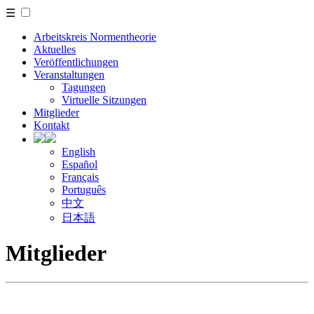
☰
Arbeitskreis Normentheorie
Aktuelles
Veröffentlichungen
Veranstaltungen
Tagungen
Virtuelle Sitzungen
Mitglieder
Kontakt
English
Español
Français
Português
中文
日本語
Mitglieder