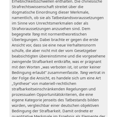
Erheblichkeitsschwellen enthalten. Die chinesische
Strafrechtswissenschaft streitet über die
dogmatische Einordnung dieser Merkmale,
namentlich, ob sie als Tatbestandsvoraussetzungen
im Sinne von Unrechtsmerkmalen oder als
Strafvoraussetzungen anzusehen sind. Dem
begegnete
Tang
mit normentheoretischen
Überlegungen. Dabei brachte er gegen die erste
Ansicht vor, dass sie eine neue Verhaltensnorm
schüfe, die aber nicht mit der vom Gesetzgeber
beabsichtigten übereinstimme und die vorgesehene
zwingende Strafbarkeit entkräfte, was er prägnant
mit den Worten „was verboten ist, ist unter keiner
Bedingung erlaubt“ zusammenfasste.
Tang
vertrat in
der Folge die Ansicht, es handele sich um eine Art
„Synthese“ von materiell-rechtlichen
strafbarkeitseinschränkenden Regelungen und
prozessualen Opportunitätskriterien, die eine
eigene Kategorie jenseits des Tatbestands bilden
würden, vergleichbar einer deutschen objektiven
Bedingung der Strafbarkeit. Damit ordnete er
quantitative Merkmale im Ergebnis als Elemente der