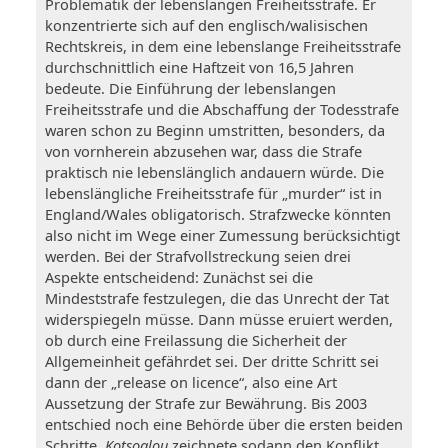
Problematik der lebenslangen Freiheitsstrafe. Er
konzentrierte sich auf den englisch/walisischen
Rechtskreis, in dem eine lebenslange Freiheitsstrafe
durchschnittlich eine Haftzeit von 16,5 Jahren
bedeute. Die Einführung der lebenslangen
Freiheitsstrafe und die Abschaffung der Todesstrafe
waren schon zu Beginn umstritten, besonders, da
von vornherein abzusehen war, dass die Strafe
praktisch nie lebenslänglich andauern würde. Die
lebenslängliche Freiheitsstrafe für „murder“ ist in
England/Wales obligatorisch. Strafzwecke könnten
also nicht im Wege einer Zumessung berücksichtigt
werden. Bei der Strafvollstreckung seien drei
Aspekte entscheidend: Zunächst sei die
Mindeststrafe festzulegen, die das Unrecht der Tat
widerspiegeln müsse. Dann müsse eruiert werden,
ob durch eine Freilassung die Sicherheit der
Allgemeinheit gefährdet sei. Der dritte Schritt sei
dann der „release on licence“, also eine Art
Aussetzung der Strafe zur Bewährung. Bis 2003
entschied noch eine Behörde über die ersten beiden
Schritte.
Kotsoglou
zeichnete sodann den Konflikt