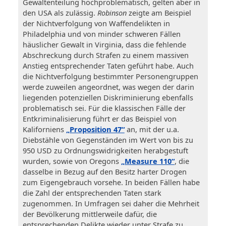
Gewaltenteilung hochproblematisch, gelten aber in
den USA als zulässig.
Robinson
zeigte am Beispiel
der Nichtverfolgung von Waffendelikten in
Philadelphia und von minder schweren Fällen
häuslicher Gewalt in Virginia, dass die fehlende
Abschreckung durch Strafen zu einem massiven
Anstieg entsprechender Taten geführt habe. Auch
die Nichtverfolgung bestimmter Personengruppen
werde zuweilen angeordnet, was wegen der darin
liegenden potenziellen Diskriminierung ebenfalls
problematisch sei. Für die klassischen Fälle der
Entkriminalisierung führt er das Beispiel von
Kaliforniens
„Proposition 47“
an, mit der u.a.
Diebstähle von Gegenständen im Wert von bis zu
950 USD zu Ordnungswidrigkeiten herabgestuft
wurden, sowie von Oregons
„Measure 110“
, die
dasselbe in Bezug auf den Besitz harter Drogen
zum Eigengebrauch vorsehe. In beiden Fällen habe
die Zahl der entsprechenden Taten stark
zugenommen. In Umfragen sei daher die Mehrheit
der Bevölkerung mittlerweile dafür, die
entsprechenden Delikte wieder unter Strafe zu