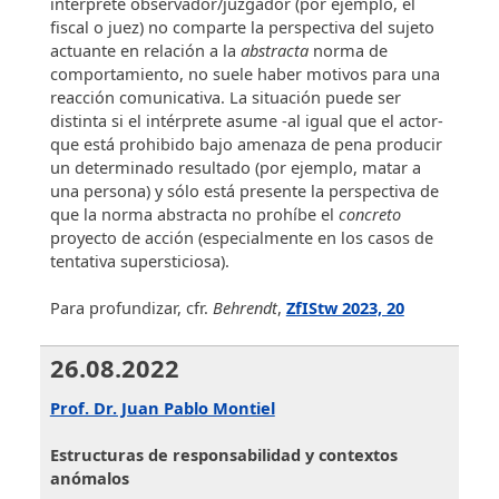
intérprete observador/juzgador (por ejemplo, el
fiscal o juez) no comparte la perspectiva del sujeto
actuante en relación a la
abstracta
norma de
comportamiento, no suele haber motivos para una
reacción comunicativa. La situación puede ser
distinta si el intérprete asume -al igual que el actor-
que está prohibido bajo amenaza de pena producir
un determinado resultado (por ejemplo, matar a
una persona) y sólo está presente la perspectiva de
que la norma abstracta no prohíbe el
concreto
proyecto de acción (especialmente en los casos de
tentativa supersticiosa).
Para profundizar, cfr.
Behrendt
,
ZfIStw 2023, 20
26.08.2022
Prof. Dr. Juan Pablo Montiel
Estructuras de responsabilidad y contextos
anómalos