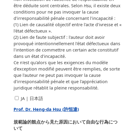
être déduite sont centrales. Selon
Hsu
, il existe deux
conditions pour ne pas invoquer la cause
d'irresponsabilité pénale concernant l'incapacité :
(1) Lien de causalité objectif entre l'acte d'ivresse et «
l'état défectueux ».
(2) Lien de faute subjectif : l'auteur doit avoir
provoqué intentionnellement l'état défectueux dans
l'intention de commettre un certain acte constitutif
dans un état d'incapacité.
Ce n'est qu'alors que les exigences du modèle
d'exception modifié peuvent être remplies, de sorte
que l'auteur ne peut pas invoquer la cause
d'irresponsabilité pénale et que l'appréciation
juridique rétablit la pleine responsabilité.
JA | 日本語
Prof. Dr. Heng-da Hsu (許恒達)
規範論的観点から見た原因において自由な行為につ
いて