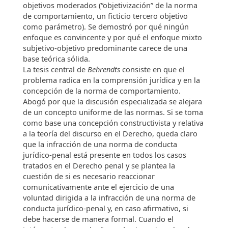
objetivos moderados (“objetivización” de la norma
de comportamiento, un ficticio tercero objetivo
como parámetro). Se demostró por qué ningún
enfoque es convincente y por qué el enfoque mixto
subjetivo-objetivo predominante carece de una
base teórica sólida.
La tesis central de
Behrendts
consiste en que el
problema radica en la comprensión jurídica y en la
concepción de la norma de comportamiento.
Abogó por que la discusión especializada se alejara
de un concepto uniforme de las normas. Si se toma
como base una concepción constructivista y relativa
a la teoría del discurso en el Derecho, queda claro
que la infracción de una norma de conducta
jurídico-penal está presente en todos los casos
tratados en el Derecho penal y se plantea la
cuestión de si es necesario reaccionar
comunicativamente ante el ejercicio de una
voluntad dirigida a la infracción de una norma de
conducta jurídico-penal y, en caso afirmativo, si
debe hacerse de manera formal. Cuando el