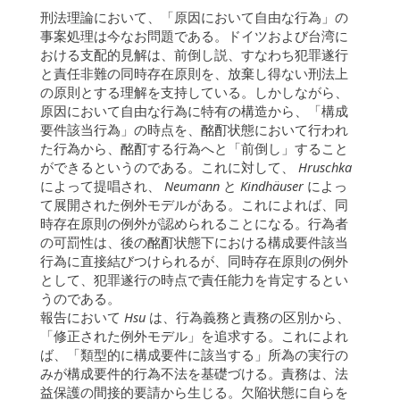
刑法理論において、「原因において自由な行為」の
事案処理は今なお問題である。ドイツおよび台湾に
おける支配的見解は、前倒し説、すなわち犯罪遂行
と責任非難の同時存在原則を、放棄し得ない刑法上
の原則とする理解を支持している。しかしながら、
原因において自由な行為に特有の構造から、「構成
要件該当行為」の時点を、酩酊状態において行われ
た行為から、酩酊する行為へと「前倒し」すること
ができるというのである。これに対して、
Hruschka
によって提唱され、
Neumann
と
Kindhäuser
によっ
て展開された例外モデルがある。これによれば、同
時存在原則の例外が認められることになる。行為者
の可罰性は、後の酩酊状態下における構成要件該当
行為に直接結びつけられるが、同時存在原則の例外
として、犯罪遂行の時点で責任能力を肯定するとい
うのである。
報告において
Hsu
は、行為義務と責務の区別から、
「修正された例外モデル」を追求する。これによれ
ば、「類型的に構成要件に該当する」所為の実行の
みが構成要件的行為不法を基礎づける。責務は、法
益保護の間接的要請から生じる。欠陥状態に自らを