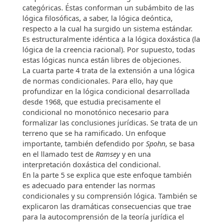
categóricas. Éstas conforman un subámbito de las
lógica filosóficas, a saber, la lógica deóntica,
respecto a la cual ha surgido un sistema estándar.
Es estructuralmente idéntica a la lógica doxástica (la
lógica de la creencia racional). Por supuesto, todas
estas lógicas nunca están libres de objeciones.
La cuarta parte 4 trata de la extensión a una lógica
de normas condicionales. Para ello, hay que
profundizar en la lógica condicional desarrollada
desde 1968, que estudia precisamente el
condicional no monotónico necesario para
formalizar las conclusiones jurídicas. Se trata de un
terreno que se ha ramificado. Un enfoque
importante, también defendido por
Spohn
, se basa
en el llamado test de
Ramsey
y en una
interpretación doxástica del condicional.
En la parte 5 se explica que este enfoque también
es adecuado para entender las normas
condicionales y su comprensión lógica. También se
explicaron las dramáticas consecuencias que trae
para la autocomprensión de la teoría jurídica el