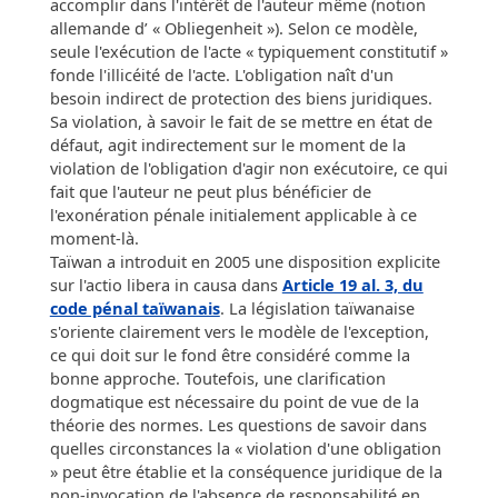
accomplir dans l'intérêt de l'auteur même (notion
allemande d’ « Obliegenheit »). Selon ce modèle,
seule l'exécution de l'acte « typiquement constitutif »
fonde l'illicéité de l'acte. L'obligation naît d'un
besoin indirect de protection des biens juridiques.
Sa violation, à savoir le fait de se mettre en état de
défaut, agit indirectement sur le moment de la
violation de l'obligation d'agir non exécutoire, ce qui
fait que l'auteur ne peut plus bénéficier de
l'exonération pénale initialement applicable à ce
moment-là.
Taïwan a introduit en 2005 une disposition explicite
sur l'actio libera in causa dans
Article 19 al. 3, du
code pénal taïwanais
. La législation taïwanaise
s'oriente clairement vers le modèle de l'exception,
ce qui doit sur le fond être considéré comme la
bonne approche. Toutefois, une clarification
dogmatique est nécessaire du point de vue de la
théorie des normes. Les questions de savoir dans
quelles circonstances la « violation d'une obligation
» peut être établie et la conséquence juridique de la
non-invocation de l'absence de responsabilité en