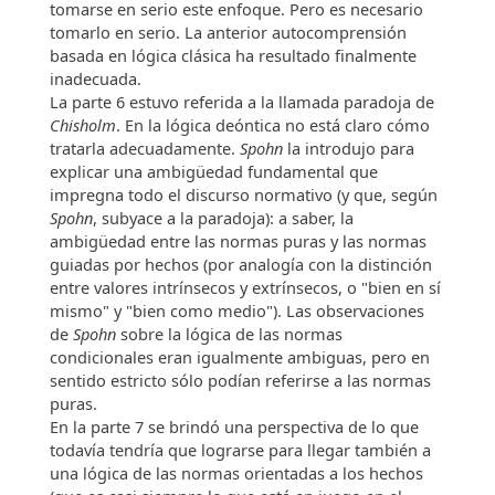
tomarse en serio este enfoque. Pero es necesario
tomarlo en serio. La anterior autocomprensión
basada en lógica clásica ha resultado finalmente
inadecuada.
La parte 6 estuvo referida a la llamada paradoja de
Chisholm
. En la lógica deóntica no está claro cómo
tratarla adecuadamente.
Spohn
la introdujo para
explicar una ambigüedad fundamental que
impregna todo el discurso normativo (y que, según
Spohn
, subyace a la paradoja): a saber, la
ambigüedad entre las normas puras y las normas
guiadas por hechos (por analogía con la distinción
entre valores intrínsecos y extrínsecos, o "bien en sí
mismo" y "bien como medio"). Las observaciones
de
Spohn
sobre la lógica de las normas
condicionales eran igualmente ambiguas, pero en
sentido estricto sólo podían referirse a las normas
puras.
En la parte 7 se brindó una perspectiva de lo que
todavía tendría que lograrse para llegar también a
una lógica de las normas orientadas a los hechos