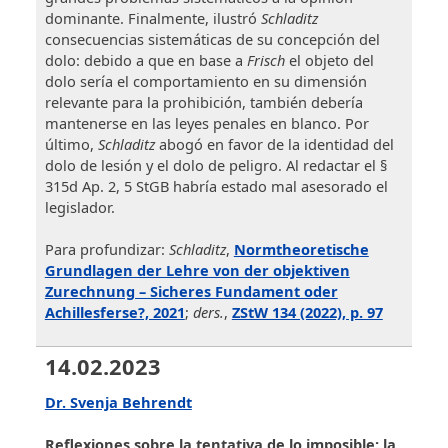
dominante. Finalmente, ilustró
Schladitz
consecuencias sistemáticas de su concepción del
dolo: debido a que en base a
Frisch
el objeto del
dolo sería el comportamiento en su dimensión
relevante para la prohibición, también debería
mantenerse en las leyes penales en blanco. Por
último,
Schladitz
abogó en favor de la identidad del
dolo de lesión y el dolo de peligro. Al redactar el §
315d Ap. 2, 5 StGB habría estado mal asesorado el
legislador.
Para profundizar:
Schladitz
,
Normtheoretische
Grundlagen der Lehre von der objektiven
Zurechnung – Sicheres Fundament oder
Achillesferse?, 2021
;
ders.
,
ZStW 134 (2022), p. 97
14.02.2023
Dr. Svenja Behrendt
Reflexiones sobre la tentativa de lo imposible: la