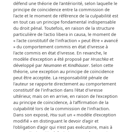
défend une théorie de l'antériorité, selon laquelle le
principe de coïncidence entre la commission de
l'acte et le moment de référence de la culpabilité est
en tout cas un principe fondamental indispensable
du droit pénal. Toutefois, en raison de la structure
particulière de l'actio libera in causa, le moment de
« l'acte constitutif de l'infraction » peut être « avancé
» du comportement commis en état d'ivresse à
l'acte commis en état d'ivresse. En revanche, le
modèle d'exception a été proposé par
Hruschka
et
développé par
Neumann
et
Kindhäuser
. Selon cette
théorie, une exception au principe de coïncidence
peut être acceptée. La responsabilité pénale de
l'auteur se rapporte directement au comportement
constitutif de l'infraction dans l'état d'ivresse
ultérieur, mais on en arrive, en raison de l'exception
au principe de coïncidence, à l'affirmation de la
culpabilité lors de la commission de l'infraction.
Dans son exposé,
Hsu
suit un « modèle d'exception
modifié » en distinguant le devoir d'agir et
l'obligation d'agir qui n'est pas exécutoire, mais à