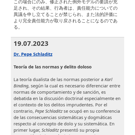
この場合にのみ、修正された例外モデルの要請が充
足され、その結果、行為者は、責任能力についての
異議を申し立てることが禁じられ、また法的評価に
より完全責任能力が取り戻されることになるのであ
る。
19.07.2023
Dr. Pepe Schladitz
Teoría de las normas y delito doloso
La teoría dualista de las normas posterior a
Karl
Binding
, según la cual es necesario diferenciar entre
normas de comportamiento y de sanción, es
debatida en la discusión doctrinal especialmente en
el contexto de los delitos imprudentes. Por el
contrario,
Pepe Schladitz
se ocupó en su conferencia
de las consecuencias sistemáticas y dogmáticas
respecto al concepto de dolo y su sistemática. En
primer lugar,
Schladitz
presentó su propia