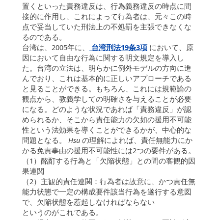
置くといった責務違反は、行為義務違反の時点に間
接的に作用し、これによって行為者は、元々この時
点で妥当していた刑法上の不処罰を主張できなくな
るのである。
台湾は、2005年に、
台湾刑法19条3項
において、原
因において自由な行為に関する明文規定を導入し
た。台湾の立法は、明らかに例外モデルの方向に進
んでおり、これは基本的に正しいアプローチである
と見ることができる。もちろん、これには規範論の
観点から、教義学しての明確さを与えることが必要
になる。どのような状況であれば「責務違反」が認
められるか、そこから責任能力の欠如の援用不可能
性という法効果を導くことができるかが、中心的な
問題となる。
Hsu
の理解によれば、責任無能力にか
かる免責事由の援用不可能性には2つの要件がある。
（1）酩酊する行為と「欠陥状態」との間の客観的因
果連関
（2）主観的責任連関：行為者は故意に、かつ責任無
能力状態で一定の構成要件該当行為を遂行する意図
で、欠陥状態を惹起しなければならない
というのがこれである。