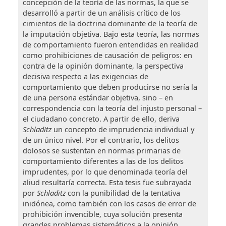
concepción de la teoría de las normas, la que se
desarrolló a partir de un análisis crítico de los
cimientos de la doctrina dominante de la teoría de
la imputación objetiva. Bajo esta teoría, las normas
de comportamiento fueron entendidas en realidad
como prohibiciones de causación de peligros: en
contra de la opinión dominante, la perspectiva
decisiva respecto a las exigencias de
comportamiento que deben producirse no sería la
de una persona estándar objetiva, sino – en
correspondencia con la teoría del injusto personal –
el ciudadano concreto. A partir de ello, deriva
Schladitz
un concepto de imprudencia individual y
de un único nivel. Por el contrario, los delitos
dolosos se sustentan en normas primarias de
comportamiento diferentes a las de los delitos
imprudentes, por lo que denominada teoría del
aliud resultaría correcta. Esta tesis fue subrayada
por
Schladitz
con la punibilidad de la tentativa
inidónea, como también con los casos de error de
prohibición invencible, cuya solución presenta
grandes problemas sistemáticos a la opinión