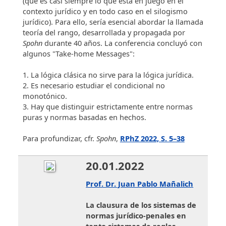
(que es casi siempre lo que está en juego en el
contexto jurídico y en todo caso en el silogismo
jurídico). Para ello, sería esencial abordar la llamada
teoría del rango, desarrollada y propagada por
Spohn
durante 40 años. La conferencia concluyó con
algunos "Take-home Messages":
1. La lógica clásica no sirve para la lógica jurídica.
2. Es necesario estudiar el condicional no
monotónico.
3. Hay que distinguir estrictamente entre normas
puras y normas basadas en hechos.
Para profundizar, cfr.
Spohn
,
RPhZ 2022, S. 5–38
20.01.2022
Prof. Dr. Juan Pablo Mañalich
La clausura de los sistemas de
normas jurídico-penales en
tanto sistemas de reglas