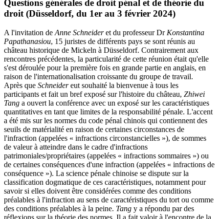
Questions générales de droit pénal et de théorie du
droit (Düsseldorf, du 1er au 3 février 2024)
A l'invitation de
Anne Schneider
et du professeur Dr
Konstantina
Papathanasiou
, 15 juristes de différents pays se sont réunis au
château historique de Mickeln à Düsseldorf. Contrairement aux
rencontres précédentes, la particularité de cette réunion était qu'elle
s'est déroulée pour la première fois en grande partie en anglais, en
raison de l'internationalisation croissante du groupe de travail.
Après que
Schneider
eut souhaité la bienvenue à tous les
participants et fait un bref exposé sur l'histoire du château,
Zhiwei
Tang
a ouvert la conférence avec un exposé sur les caractéristiques
quantitatives en tant que limites de la responsabilité pénale. L'accent
a été mis sur les normes du code pénal chinois qui contiennent des
seuils de matérialité en raison de certaines circonstances de
l'infraction (appelées « infractions circonstancielles »), de sommes
de valeur à atteindre dans le cadre d'infractions
patrimoniales/propriétaires (appelées « infractions sommaires ») ou
de certaines conséquences d'une infraction (appelées « infractions de
conséquence »). La science pénale chinoise se dispute sur la
classification dogmatique de ces caractéristiques, notamment pour
savoir si elles doivent être considérées comme des conditions
préalables à l'infraction au sens de caractéristiques du tort ou comme
des conditions préalables à la peine.
Tang
y a répondu par des
réflexions sur la théorie des normes. Il a fait valoir à l'encontre de la