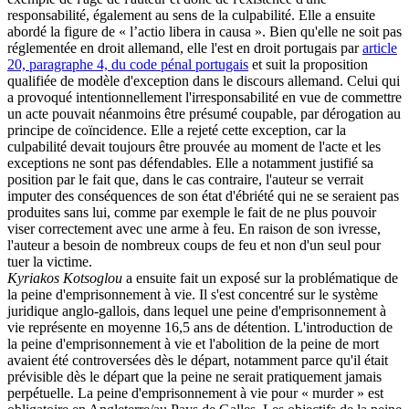
responsabilité, également au sens de la culpabilité. Elle a ensuite
abordé la figure de « l’actio libera in causa ». Bien qu'elle ne soit pas
réglementée en droit allemand, elle l'est en droit portugais par
article
20, paragraphe 4, du code pénal portugais
et suit la proposition
qualifiée de modèle d'exception dans le discours allemand. Celui qui
a provoqué intentionnellement l'irresponsabilité en vue de commettre
un acte pouvait néanmoins être présumé coupable, par dérogation au
principe de coïncidence. Elle a rejeté cette exception, car la
culpabilité devait toujours être prouvée au moment de l'acte et les
exceptions ne sont pas défendables. Elle a notamment justifié sa
position par le fait que, dans le cas contraire, l'auteur se verrait
imputer des conséquences de son état d'ébriété qui ne se seraient pas
produites sans lui, comme par exemple le fait de ne plus pouvoir
viser correctement avec une arme à feu. En raison de son ivresse,
l'auteur a besoin de nombreux coups de feu et non d'un seul pour
tuer la victime.
Kyriakos Kotsoglou
a ensuite fait un exposé sur la problématique de
la peine d'emprisonnement à vie. Il s'est concentré sur le système
juridique anglo-gallois, dans lequel une peine d'emprisonnement à
vie représente en moyenne 16,5 ans de détention. L'introduction de
la peine d'emprisonnement à vie et l'abolition de la peine de mort
avaient été controversées dès le départ, notamment parce qu'il était
prévisible dès le départ que la peine ne serait pratiquement jamais
perpétuelle. La peine d'emprisonnement à vie pour « murder » est