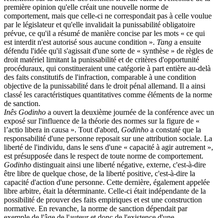
première opinion qu'elle créait une nouvelle norme de
comportement, mais que celle-ci ne correspondait pas à celle voulue
par le législateur et qu'elle invalidait la punissabilité obligatoire
prévue, ce qu'il a résumé de manière concise par les mots « ce qui
est interdit n'est autorisé sous aucune condition ».
Tang
a ensuite
défendu l'idée qu'il s'agissait d'une sorte de « synthèse » de règles de
droit matériel limitant la punissabilité et de critères d'opportunité
procéduraux, qui constitueraient une catégorie à part entière au-delà
des faits constitutifs de l'infraction, comparable à une condition
objective de la punissabilité dans le droit pénal allemand. Il a ainsi
classé les caractéristiques quantitatives comme éléments de la norme
de sanction.
Inês Godinho
a ouvert la deuxième journée de la conférence avec un
exposé sur l'influence de la théorie des normes sur la figure de «
l’actio libera in causa ». Tout d'abord,
Godinho
a constaté que la
responsabilité d'une personne reposait sur une attribution sociale. La
liberté de l'individu, dans le sens d'une « capacité à agir autrement »,
est présupposée dans le respect de toute norme de comportement.
Godinho
distinguait ainsi une liberté négative, externe, c'est-à-dire
être libre de quelque chose, de la liberté positive, c'est-à-dire la
capacité d'action d'une personne. Cette dernière, également appelée
libre arbitre, était la déterminante. Celle-ci était indépendante de la
possibilité de prouver des faits empiriques et est une construction
normative. En revanche, la norme de sanction dépendait par
exemple de l'âge de l'auteur et donc de l'existence d'une