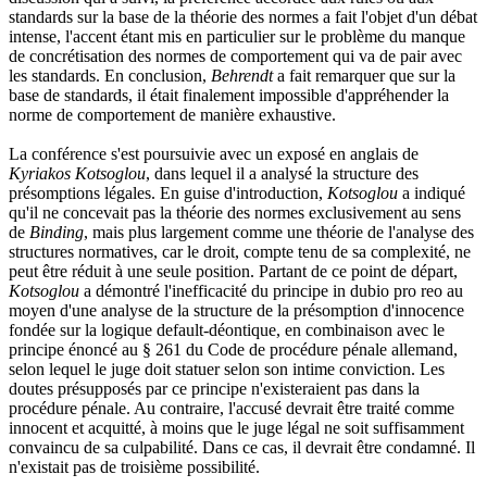
standards sur la base de la théorie des normes a fait l'objet d'un débat
intense, l'accent étant mis en particulier sur le problème du manque
de concrétisation des normes de comportement qui va de pair avec
les standards. En conclusion,
Behrendt
a fait remarquer que sur la
base de standards, il était finalement impossible d'appréhender la
norme de comportement de manière exhaustive.
La conférence s'est poursuivie avec un exposé en anglais de
Kyriakos Kotsoglou
, dans lequel il a analysé la structure des
présomptions légales. En guise d'introduction,
Kotsoglou
a indiqué
qu'il ne concevait pas la théorie des normes exclusivement au sens
de
Binding
, mais plus largement comme une théorie de l'analyse des
structures normatives, car le droit, compte tenu de sa complexité, ne
peut être réduit à une seule position. Partant de ce point de départ,
Kotsoglou
a démontré l'inefficacité du principe in dubio pro reo au
moyen d'une analyse de la structure de la présomption d'innocence
fondée sur la logique default-déontique, en combinaison avec le
principe énoncé au § 261 du Code de procédure pénale allemand,
selon lequel le juge doit statuer selon son intime conviction. Les
doutes présupposés par ce principe n'existeraient pas dans la
procédure pénale. Au contraire, l'accusé devrait être traité comme
innocent et acquitté, à moins que le juge légal ne soit suffisamment
convaincu de sa culpabilité. Dans ce cas, il devrait être condamné. Il
n'existait pas de troisième possibilité.