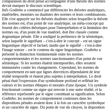
comparaison du droit pénal accompagnée d'une théorie des normes
devait marquer le discours scientifique.
Inês Godinho
a commencé par différencier les théories analytiques,
matérielles, monistes ou dualistes des normes et leurs combinaisons.
Elle s'est appuyée sur les théories dualistes selon lesquelles la théorie
des normes est, d'un point de vue analytique, un méta-concept qui
fournit des critères théoriques pour l'interprétation et la limitation des
normes ou, d'un point de vue matériel, doit être classée comme
dogmatique pénale. Elle a souligné la pertinence de la sémiotique,
selon laquelle le signifiant – c'est-à-dire le concept – est un signe
linguistique objectif et factuel, tandis que le signifié – c'est-à-dire
l'image sonore – est le contenu du signe linguistique.
Godinho
a
présenté la distinction fondamentale entre les normes
comportementales et les normes sanctionnantes d'un point de vue
sémiotique. Si les normes étaient intemporelles, elles seraient
immunisées contre les changements. Cependant, les normes de
comportement en tant que lignes directrices dépendaient de leur
réalité temporelle et étaient plus sujettes à interprétation. Le droit
pénal était l'expression d'un symbolisme profond et reflétait les
valeurs et les normes éthiques et morales d'une époque. Un symbole
fonctionnait comme un signe qui renvoie à une autre réalité, et la
référence représentée par le signe constituait sa signification. Selon
Godinho
, les normes de comportement contenues dans les
dispositions pénales avaient donc à la fois un caractère symbolique
et un caractère de signe. Du point de vue du citoyen, la disposition