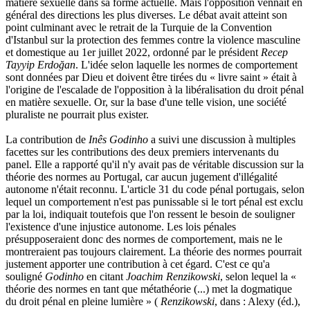
matière sexuelle dans sa forme actuelle. Mais l'opposition vennait en
général des directions les plus diverses. Le débat avait atteint son
point culminant avec le retrait de la Turquie de la Convention
d'Istanbul sur la protection des femmes contre la violence masculine
et domestique au 1er juillet 2022, ordonné par le président
Recep
Tayyip Erdoğan
. L'idée selon laquelle les normes de comportement
sont données par Dieu et doivent être tirées du « livre saint » était à
l'origine de l'escalade de l'opposition à la libéralisation du droit pénal
en matière sexuelle. Or, sur la base d'une telle vision, une société
pluraliste ne pourrait plus exister.
La contribution de
Inês Godinho
a suivi une discussion à multiples
facettes sur les contributions des deux premiers intervenants du
panel. Elle a rapporté qu'il n'y avait pas de véritable discussion sur la
théorie des normes au Portugal, car aucun jugement d'illégalité
autonome n'était reconnu. L'article 31 du code pénal portugais, selon
lequel un comportement n'est pas punissable si le tort pénal est exclu
par la loi, indiquait toutefois que l'on ressent le besoin de souligner
l'existence d'une injustice autonome. Les lois pénales
présupposeraient donc des normes de comportement, mais ne le
montreraient pas toujours clairement. La théorie des normes pourrait
justement apporter une contribution à cet égard. C'est ce qu'a
souligné
Godinho
en citant
Joachim Renzikowski
, selon lequel la «
théorie des normes en tant que métathéorie (...) met la dogmatique
du droit pénal en pleine lumière » (
Renzikowski
, dans : Alexy (éd.),