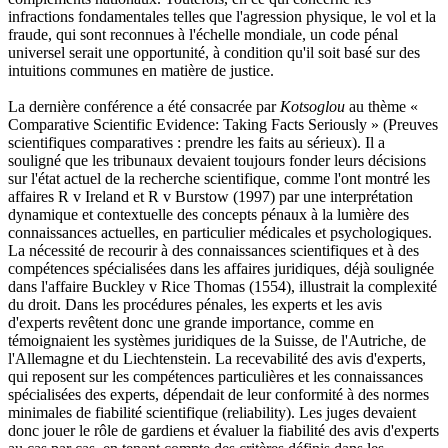
infractions fondamentales telles que l'agression physique, le vol et la
fraude, qui sont reconnues à l'échelle mondiale, un code pénal
universel serait une opportunité, à condition qu'il soit basé sur des
intuitions communes en matière de justice.
La dernière conférence a été consacrée par
Kotsoglou
au thème «
Comparative Scientific Evidence: Taking Facts Seriously » (Preuves
scientifiques comparatives : prendre les faits au sérieux). Il a
souligné que les tribunaux devaient toujours fonder leurs décisions
sur l'état actuel de la recherche scientifique, comme l'ont montré les
affaires R v Ireland et R v Burstow (1997) par une interprétation
dynamique et contextuelle des concepts pénaux à la lumière des
connaissances actuelles, en particulier médicales et psychologiques.
La nécessité de recourir à des connaissances scientifiques et à des
compétences spécialisées dans les affaires juridiques, déjà soulignée
dans l'affaire Buckley v Rice Thomas (1554), illustrait la complexité
du droit. Dans les procédures pénales, les experts et les avis
d'experts revêtent donc une grande importance, comme en
témoignaient les systèmes juridiques de la Suisse, de l'Autriche, de
l'Allemagne et du Liechtenstein. La recevabilité des avis d'experts,
qui reposent sur les compétences particulières et les connaissances
spécialisées des experts, dépendait de leur conformité à des normes
minimales de fiabilité scientifique (reliability). Les juges devaient
donc jouer le rôle de gardiens et évaluer la fiabilité des avis d'experts