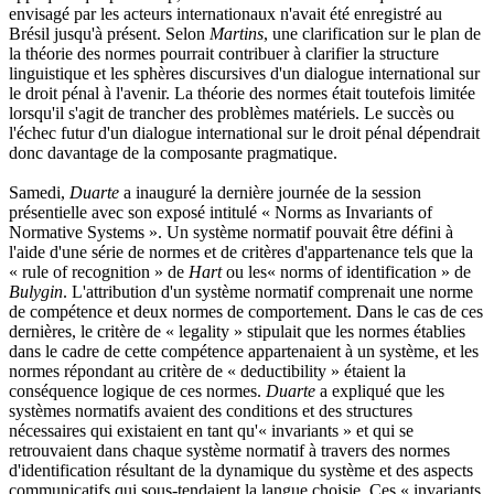
envisagé par les acteurs internationaux n'avait été enregistré au
Brésil jusqu'à présent. Selon
Martins
, une clarification sur le plan de
la théorie des normes pourrait contribuer à clarifier la structure
linguistique et les sphères discursives d'un dialogue international sur
le droit pénal à l'avenir. La théorie des normes était toutefois limitée
lorsqu'il s'agit de trancher des problèmes matériels. Le succès ou
l'échec futur d'un dialogue international sur le droit pénal dépendrait
donc davantage de la composante pragmatique.
Samedi,
Duarte
a inauguré la dernière journée de la session
présentielle avec son exposé intitulé « Norms as Invariants of
Normative Systems ». Un système normatif pouvait être défini à
l'aide d'une série de normes et de critères d'appartenance tels que la
« rule of recognition » de
Hart
ou les« norms of identification » de
Bulygin
. L'attribution d'un système normatif comprenait une norme
de compétence et deux normes de comportement. Dans le cas de ces
dernières, le critère de « legality » stipulait que les normes établies
dans le cadre de cette compétence appartenaient à un système, et les
normes répondant au critère de « deductibility » étaient la
conséquence logique de ces normes.
Duarte
a expliqué que les
systèmes normatifs avaient des conditions et des structures
nécessaires qui existaient en tant qu'« invariants » et qui se
retrouvaient dans chaque système normatif à travers des normes
d'identification résultant de la dynamique du système et des aspects
communicatifs qui sous-tendaient la langue choisie. Ces « invariants