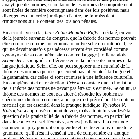
analytique des normes, selon laquelle les normes de comportement
sont fixées de manière contraignante dans des lois positives, mais
divergentes d'un ordre juridique à l'autre, ne fournissaient
d'indications sur le contenu des lois non pénales.
En accord avec cela,
Juan Pablo Mañalich Raffo
a déclaré, en vue
de la journée suivante du congrès, que la théorie des normes pouvait
être comprise comme une grammaire universelle du droit pénal, ce
qui ne devait toutefois pas nécessairement être considéré comme
synonyme de sa compréhension comme langage juridique global.
Schneider
a souligné la différence entre la théorie des normes et la
langue juridique. Selon elle, on peut supposer une neutralité de la
théorie des normes qui n'est justement pas inhérente à la langue et à
la grammaire, car celles-ci sont soumises à une influence culturelle.
En complément et en restriction,
Frisch
a constaté que la limitation
de la théorie des normes ne devait pas être sous-estimée. Selon lui, la
théorie des normes ne peut pas aider à résoudre les problèmes
spécifiques du droit comparé, alors que c'est précisément le contenu
matériel qui est essentiel dans la pratique juridique.
Kyriakos N.
Kotsoglou
a approuvé ce point de vue, mais a toutefois soulevé la
question de la praticabilité de la théorie des normes, en particulier
dans le contexte des différents systèmes juridiques. Il a demandé
comment un jury pourrait comprendre et mettre en œuvre une telle
grammaire, qu'il n'est ni censé ni tenu de comprendre en tant que
profane.
Robinson
a ajouté à ce sujet que la question se posait déjà