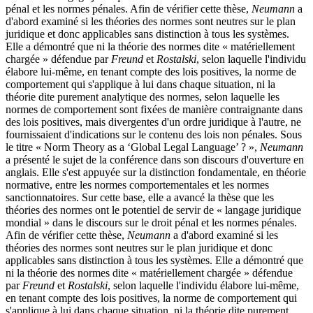
pénal et les normes pénales. Afin de vérifier cette thèse,
Neumann
a
d'abord examiné si les théories des normes sont neutres sur le plan
juridique et donc applicables sans distinction à tous les systèmes.
Elle a démontré que ni la théorie des normes dite « matériellement
chargée » défendue par
Freund
et
Rostalski
, selon laquelle l'individu
élabore lui-même, en tenant compte des lois positives, la norme de
comportement qui s'applique à lui dans chaque situation, ni la
théorie dite purement analytique des normes, selon laquelle les
normes de comportement sont fixées de manière contraignante dans
des lois positives, mais divergentes d'un ordre juridique à l'autre, ne
fournissaient d'indications sur le contenu des lois non pénales. Sous
le titre « Norm Theory as a ‘Global Legal Language’ ? »,
Neumann
a présenté le sujet de la conférence dans son discours d'ouverture en
anglais. Elle s'est appuyée sur la distinction fondamentale, en théorie
normative, entre les normes comportementales et les normes
sanctionnatoires. Sur cette base, elle a avancé la thèse que les
théories des normes ont le potentiel de servir de « langage juridique
mondial » dans le discours sur le droit pénal et les normes pénales.
Afin de vérifier cette thèse,
Neumann
a d'abord examiné si les
théories des normes sont neutres sur le plan juridique et donc
applicables sans distinction à tous les systèmes. Elle a démontré que
ni la théorie des normes dite « matériellement chargée » défendue
par
Freund
et
Rostalski
, selon laquelle l'individu élabore lui-même,
en tenant compte des lois positives, la norme de comportement qui
s'applique à lui dans chaque situation, ni la théorie dite purement