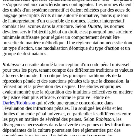
» s'opposaient aux caractéristiques contingentes. Les normes étaient
des unités d'un système normatif et étaient édictées par des actes de
langage prescriptifs écrits d'une autorité normative, tandis que lors
de l'interprétation d'un ensemble de normes, l'acteur interprétatif
comblait les lacunes dans la structure. Selon
Duarte
, les normes
devaient servir l'objectif global du droit, c'est pourquoi une structure
minimale suffisante pour réguler un comportement devait être
prescrite de manière méthodique. Une réglementation nécessite donc
un type d'action, une modalisation déontique du type d'action et un
groupe de destinataires.
Robinson
a ensuite abordé la conception d'un code pénal universel
pour tous les pays, tenant compte des différentes traditions et valeurs
à travers le monde. Il a critiqué les principes traditionnels de la
répression pénale et des sanctions pénales tels que la dissuasion, la
réinsertion et la prévention des risques. Des études empiriques
avaient montré que la répartition des intuitions collectives en matière
de justice était plus efficace, comme le prouve l'étude de
Darley/Robinson
qui révèle une grande concordance dans
l'évaluation des infractions pénales. Il a souligné les défis et les
limites d'un code pénal universel, en particulier les différences entre
les pays en matière de sévérité des peines. Selon
Robinson
, les
divergences nécessaires dans la sévérité des peines et les infractions
dépendantes de la culture pourraient être réglementées par des
compléments nationaux. Toutefois, en ce qui concerne les