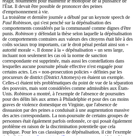
réagir, notamment pour maintenir le monopole de la puissance de
l'État. Il devait être possible de prononcer des peines
d'emprisonnement à vie.
La troisième et dernière journée a débuté par un keynote speech de
Paul Robinson
, qui s'est penché sur la dépénalisation des
comportements considérés par la communauté comme dignes d'être
punis.
Robinson
y défendait la thèse selon laquelle la dépénalisation
de comportements contraires aux valeurs des citoyens était liée à des
coûts sociaux trop importants, car le droit pénal perdait ainsi son «
autorité morale ». Il donne à la « dépénalisation » un sens large,
incluant non seulement les cas où la norme de sanction
correspondante est supprimée, mais aussi les constellations dans
lesquelles aucune poursuite pénale effective n'est engagée pour
certains actes. Les « non-prosecution policies » définies par les
procureurs de district (District Attorneys) en étaient un exemple.
Celles-ci étaient très problématiques du point de vue de la séparation
des pouvoirs, mais sont considérées comme admissibles aux États-
Unis.
Robinson
a montré, à l'exemple de l'absence de poursuites
pour des délits liés aux armes à Philadelphie et pour des cas moins
graves de violence domestique en Virginie, que l'absence de
dissuasion par des peines a conduisait à une augmentation massive
des actes correspondants. La non-poursuite de certains groupes de
personnes était également parfois ordonnée, ce qui posait également
problème en raison de la discrimination potentielle que cela
implique. Pour les cas classiques de dépénalisation, il cite l'exemple