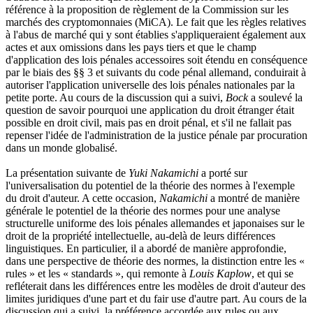
référence à la proposition de règlement de la Commission sur les
marchés des cryptomonnaies (MiCA). Le fait que les règles relatives
à l'abus de marché qui y sont établies s'appliqueraient également aux
actes et aux omissions dans les pays tiers et que le champ
d'application des lois pénales accessoires soit étendu en conséquence
par le biais des §§ 3 et suivants du code pénal allemand, conduirait à
autoriser l'application universelle des lois pénales nationales par la
petite porte. Au cours de la discussion qui a suivi,
Bock
a soulevé la
question de savoir pourquoi une application du droit étranger était
possible en droit civil, mais pas en droit pénal, et s'il ne fallait pas
repenser l'idée de l'administration de la justice pénale par procuration
dans un monde globalisé.
La présentation suivante de
Yuki Nakamichi
a porté sur
l'universalisation du potentiel de la théorie des normes à l'exemple
du droit d'auteur. A cette occasion,
Nakamichi
a montré de manière
générale le potentiel de la théorie des normes pour une analyse
structurelle uniforme des lois pénales allemandes et japonaises sur le
droit de la propriété intellectuelle, au-delà de leurs différences
linguistiques. En particulier, il a abordé de manière approfondie,
dans une perspective de théorie des normes, la distinction entre les «
rules » et les « standards », qui remonte à
Louis Kaplow
, et qui se
refléterait dans les différences entre les modèles de droit d'auteur des
limites juridiques d'une part et du fair use d'autre part. Au cours de la
discussion qui a suivi, la préférence accordée aux rules ou aux