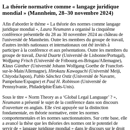
La théorie normative comme « langage juridique
mondial » (Mannheim, 28–30 novembre 2024)
Afin d'aborder le thème « La théorie des normes comme langage
juridique mondial »,
Laura Neumann
a organisé la cinquième
conférence présentielle du 28 au 30 novembre 2024 au château de
l'université de Mannheim. Outre les membres du groupe de travail,
d'autres invités nationaux et internationaux ont été invités à
participer à la conférence et aux présentations. Outre les membres du
groupe de travail,
David Duarte
(Université de Lisbonne/Portugal),
Wolfgang Frisch
(Université de Fribourg-en-Brisgau/Allemagne),
Klaus Günther
(Université Johann Wolfgang Goethe de Francfort-
sur-le-Main/Allemagne),
Hirokazu Kawaguchi
(Université Meiji,
Chiyoda/Japon),
Pablo Sánchez Ostiz
(Université de Navarre,
Pampelune/Espagne) et
Paul H. Robinson
(Université de
Pennsylvanie, Philadelphie/États-Unis).
Sous le titre « Norm Theory as a ‘Global Legal Language’ ? »,
Neumann
a présenté le sujet de la conférence dans son discours
d'ouverture en anglais. Elle s'est appuyée sur la distinction
fondamentale, en théorie normative, entre les normes
comportementales et les normes sanctionnatoires. Sur cette base, elle
a avancé la thèse que les théories des normes ont le potentiel de
servir de « langage juridique mondial » dans le discours sur le droit