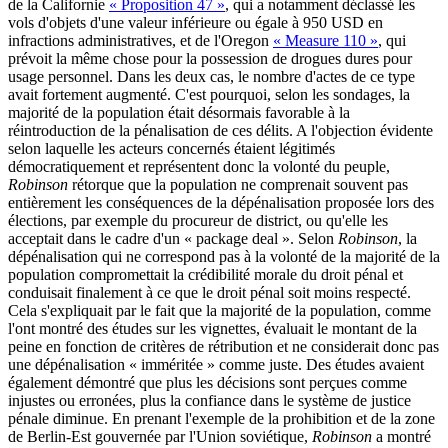
de la Californie
« Proposition 47 »
, qui a notamment déclassé les
vols d'objets d'une valeur inférieure ou égale à 950 USD en
infractions administratives, et de l'Oregon
« Measure 110 »
, qui
prévoit la même chose pour la possession de drogues dures pour
usage personnel. Dans les deux cas, le nombre d'actes de ce type
avait fortement augmenté. C'est pourquoi, selon les sondages, la
majorité de la population était désormais favorable à la
réintroduction de la pénalisation de ces délits. A l'objection évidente
selon laquelle les acteurs concernés étaient légitimés
démocratiquement et représentent donc la volonté du peuple,
Robinson
rétorque que la population ne comprenait souvent pas
entièrement les conséquences de la dépénalisation proposée lors des
élections, par exemple du procureur de district, ou qu'elle les
acceptait dans le cadre d'un « package deal ». Selon
Robinson
, la
dépénalisation qui ne correspond pas à la volonté de la majorité de la
population compromettait la crédibilité morale du droit pénal et
conduisait finalement à ce que le droit pénal soit moins respecté.
Cela s'expliquait par le fait que la majorité de la population, comme
l'ont montré des études sur les vignettes, évaluait le montant de la
peine en fonction de critères de rétribution et ne considerait donc pas
une dépénalisation « imméritée » comme juste. Des études avaient
également démontré que plus les décisions sont perçues comme
injustes ou erronées, plus la confiance dans le système de justice
pénale diminue. En prenant l'exemple de la prohibition et de la zone
de Berlin-Est gouvernée par l'Union soviétique,
Robinson
a montré