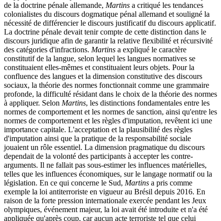
de la doctrine pénale allemande,
Martins
a critiqué les tendances
colonialistes du discours dogmatique pénal allemand et souligné la
nécessité de différencier le discours justificatif du discours applicatif.
La doctrine pénale devait tenir compte de cette distinction dans le
discours juridique afin de garantir la relative flexibilité et récursivité
des catégories d'infractions.
Martins
a expliqué le caractère
constitutif de la langue, selon lequel les langues normatives se
constituaient elles-mêmes et constituaient leurs objets. Pour la
confluence des langues et la dimension constitutive des discours
sociaux, la théorie des normes fonctionnait comme une grammaire
profonde, la difficulté résidant dans le choix de la théorie des normes
à appliquer. Selon
Martins
, les distinctions fondamentales entre les
normes de comportement et les normes de sanction, ainsi qu'entre les
normes de comportement et les règles d'imputation, revêtent ici une
importance capitale. L'acceptation et la plausibilité des règles
d'imputation ainsi que la pratique de la responsabilité sociale
jouaient un rôle essentiel. La dimension pragmatique du discours
dependait de la volonté des participants à accepter les contre-
arguments. Il ne fallait pas sous-estimer les influences matérielles,
telles que les influences économiques, sur le langage normatif ou la
législation. En ce qui concerne le Sud,
Martins
a pris comme
exemple la loi antiterroriste en vigueur au Brésil depuis 2016. En
raison de la forte pression internationale exercée pendant les Jeux
olympiques, événement majeur, la loi avait été introduite et n'a été
appliquée qu'après coup, car aucun acte terroriste tel que celui