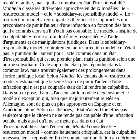
manière fautive, mais qu'il a commise en état d'irresponsabilité.
Montiel
a classé les différentes approches en deux modèles - le «
resurrection model » et le « subsidiary-responsibility model ». Le «
resurrection model » regroupait les théories et les approches qui
préconisent de punir l'auteur d'une infraction en fonction des faits
qu'il a commis alors qu'il n'était pas coupable. Le modèle s'inspire de
la culpabilité « morte », qui doit être « ressuscitée » à l'aide
d'arguments et de manipulations juridiques. Dans le subsidiary-
responsibility model, contrairement au resurrection model, ce n'était
pas la punition de l'auteur pour l'acte commis dans un état
d'irresponsabilité qui est au premier plan, mais la punition selon une
norme subsidiaire. Cette approche était plus répandue dans la
common law, mais trouvait également des prolongements dans
l'ordre juridique local. Selon
Montiel
, les tenants du « resurrection
model » estimaient que la seule façon de punir l'auteur d'une
infraction qui n'est pas coupable était de lui rendre sa culpabilité.
Dans son exposé, il a mis l'accent sur le modèle d'extension et le
modèle d'exception qui, bien que majoritairement rejetés en
Allemagne, sont de plus en plus approuvés en Espagne et en
Amérique latine. Selon ces théories, l'État n'attend toutefois pas
seulement que le citoyen ne se rende pas coupable d'une infraction
pénale, mais aussi qu'il ne se mette pas dans un état
d'irresponsabilité. Dans l'ensemble,
Montiel
considère le «
resurrection model » comme hautement critiquable, car la culpabilité
« ressuscitée » reposait en fin de compte sur une fiction au détriment