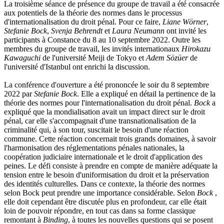
La troisième séance de présence du groupe de travail a été consacrée
aux potentiels de la théorie des normes dans le processus
d'internationalisation du droit pénal. Pour ce faire,
Liane Wörner
,
Stefanie Bock
,
Svenja Behrendt
et
Laura Neumann
ont invité les
participants à Constance du 8 au 10 septembre 2022. Outre les
membres du groupe de travail, les invités internationaux
Hirokazu
Kawaguchi
de l'université Meiji de Tokyo et
Adem Sözüer
de
l'université d'Istanbul ont enrichi la discussion.
La conférence d'ouverture a été prononcée le soir du 8 septembre
2022 par
Stefanie Bock
. Elle a expliqué en détail la pertinence de la
théorie des normes pour l'internationalisation du droit pénal.
Bock
a
expliqué que la mondialisation avait un impact direct sur le droit
pénal, car elle s'accompagnait d'une transnationalisation de la
criminalité qui, à son tour, suscitait le besoin d'une réaction
commune. Cette réaction concernait trois grands domaines, à savoir
l'harmonisation des réglementations pénales nationales, la
coopération judiciaire internationale et le droit d'application des
peines. Le défi consiste à prendre en compte de manière adéquate la
tension entre le besoin d'uniformisation du droit et la préservation
des identités culturelles. Dans ce contexte, la théorie des normes
selon Bock peut prendre une importance considérable. Selon
Bock
,
elle doit cependant être discutée plus en profondeur, car elle était
loin de pouvoir répondre, en tout cas dans sa forme classique
remontant à
Binding
, à toutes les nouvelles questions qui se posent