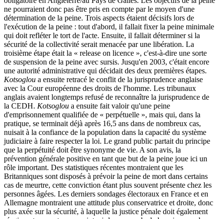
obligatoire en Angleterre/au Pays de Galles. Les objectifs de la peine
ne pourraient donc pas être pris en compte par le moyen d'une
détermination de la peine. Trois aspects étaient décisifs lors de
l'exécution de la peine : tout d'abord, il fallait fixer la peine minimale
qui doit refléter le tort de l'acte. Ensuite, il fallait déterminer si la
sécurité de la collectivité serait menacée par une libération. La
troisième étape était la « release on licence », c'est-à-dire une sorte
de suspension de la peine avec sursis. Jusqu'en 2003, c'était encore
une autorité administrative qui décidait des deux premières étapes.
Kotsoglou
a ensuite retracé le conflit de la jurisprudence anglaise
avec la Cour européenne des droits de l'homme. Les tribunaux
anglais avaient longtemps refusé de reconnaître la jurisprudence de
la CEDH.
Kotsoglou
a ensuite fait valoir qu'une peine
d'emprisonnement qualifiée de « perpétuelle », mais qui, dans la
pratique, se terminait déjà après 16,5 ans dans de nombreux cas,
nuisait à la confiance de la population dans la capacité du système
judiciaire à faire respecter la loi. Le grand public partait du principe
que la perpétuité doit être synonyme de vie. A son avis, la
prévention générale positive en tant que but de la peine joue ici un
rôle important. Des statistiques récentes montraient que les
Britanniques sont disposés à prévoir la peine de mort dans certains
cas de meurtre, cette conviction étant plus souvent présente chez les
personnes âgées. Les derniers sondages électoraux en France et en
Allemagne montraient une attitude plus conservatrice et droite, donc
plus axée sur la sécurité, à laquelle la justice pénale doit également