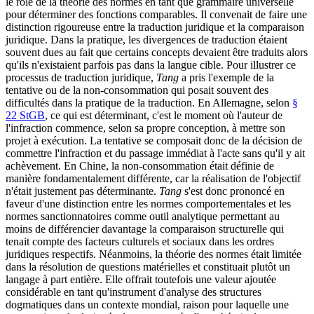
le rôle de la théorie des normes en tant que grammaire universelle
pour déterminer des fonctions comparables. Il convenait de faire une
distinction rigoureuse entre la traduction juridique et la comparaison
juridique. Dans la pratique, les divergences de traduction étaient
souvent dues au fait que certains concepts devaient être traduits alors
qu'ils n'existaient parfois pas dans la langue cible. Pour illustrer ce
processus de traduction juridique,
Tang
a pris l'exemple de la
tentative ou de la non-consommation qui posait souvent des
difficultés dans la pratique de la traduction. En Allemagne, selon
§
22 StGB
, ce qui est déterminant, c'est le moment où l'auteur de
l'infraction commence, selon sa propre conception, à mettre son
projet à exécution. La tentative se composait donc de la décision de
commettre l'infraction et du passage immédiat à l'acte sans qu'il y ait
achèvement. En Chine, la non-consommation était définie de
manière fondamentalement différente, car la réalisation de l'objectif
n'était justement pas déterminante.
Tang
s'est donc prononcé en
faveur d'une distinction entre les normes comportementales et les
normes sanctionnatoires comme outil analytique permettant au
moins de différencier davantage la comparaison structurelle qui
tenait compte des facteurs culturels et sociaux dans les ordres
juridiques respectifs. Néanmoins, la théorie des normes était limitée
dans la résolution de questions matérielles et constituait plutôt un
langage à part entière. Elle offrait toutefois une valeur ajoutée
considérable en tant qu'instrument d'analyse des structures
dogmatiques dans un contexte mondial, raison pour laquelle une