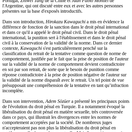
Portugal,
Zhiwei Tang
de la Chine et
Juan Pablo Montiel
de
l'Argentine, qui ont discuté entre eux et avec les autres personnes
présentes sur la base d'exposés introductifs.
Dans son introduction,
Hirokazu Kawaguchi
a mis en évidence la
différence de fonction de la sanction dans le droit pénal international
et dans ce qu'il a appelé le droit pénal civil. Dans le droit pénal
international, la punition sert à l'établissement et dans le droit pénal
civil à la conservation de la validité de la norme. Dans ce dernier
contexte,
Kawaguchi
s'est particulièrement penché sur la
classification du retrait de la tentative comme question de norme de
comportement, justifiée par le fait que la prise de position de l'auteur
sur la validité de la norme de comportement devient contradictoire
en soi par son retrait, de sorte que le besoin de punition comme
réponse contradictoire à la prise de position négative de l'auteur sur
la validité de la norme disparaît avec le retrait. Un tel point de vue
présupposait une compréhension de la tentative en tant qu’infraction
incomplète.
Dans son intervention,
Adem Sözüer
a présenté les principaux points
de l'évolution du droit pénal en Turquie. Il a notamment évoqué la
libéralisation du droit pénal en matière sexuelle, très controversée
dans ce pays, qui illustrait les divergences entre les normes de
comportement acceptées par la société. De nombreux juges
n'accepteraient pas non plus la libéralisation du droit pénal en