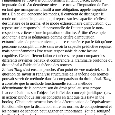
l'imputation se trouve le comportement en tant qu'acte, appelé
imputatio facti. Au deuxième niveau se trouve l'imputation de l'acte
en tant que manquement fautif à une obligation, appelé imputatio
iuris. En ce qui concerne les modes, il convient de distinguer le
mode ordinaire d'imputation, qui repose sur les capacités réelles du
destinataire de la norme, et le mode extraordinaire d'imputation, qui
repose sur la responsabilité personnelle de l'auteur pour le non-
respect des critères d'une imputation ordinaire. À titre d'exemple,
Mañalich
a pris la négligence comme critère d'imputation
extraordinaire de premier niveau, qui se caractérise par le fait qu'une
personne accomplit un acte sans avoir la capacité prédictive requise,
mais peut néanmoins être tenue responsable de cette lacune
cognitive. Cette différenciation est nécessaire pour comparer les
différents systèmes pénaux et comprendre la grammaire profonde du
droit pénal à l'aide de la théorie des normes.
Zhiwei Tang
s'est ensuite penché, d'un point de vue matériel, sur la
question de savoir si l'analyse structurelle de la théorie des normes
pouvait servir de méthode dans la comparaison du droit pénal.
Tang
a constaté que la méthode fonctionnelle était la méthode
déterminante de la comparaison du droit pénal au sens propre.
L'accent était mis sur l'objectif et l'effet des concepts juridiques (law
in action) plutôt que sur les concepts en tant que tels (law in the
books). C'était précisément lors de la détermination de l'équivalence
fonctionnelle que la distinction entre les normes de comportement et
les normes de sanction peut gagner en importance.
Tang
a souligné