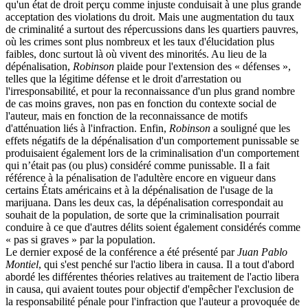
qu'un état de droit perçu comme injuste conduisait à une plus grande
acceptation des violations du droit. Mais une augmentation du taux
de criminalité a surtout des répercussions dans les quartiers pauvres,
où les crimes sont plus nombreux et les taux d'élucidation plus
faibles, donc surtout là où vivent des minorités. Au lieu de la
dépénalisation,
Robinson
plaide pour l'extension des « défenses »,
telles que la légitime défense et le droit d'arrestation ou
l'irresponsabilité, et pour la reconnaissance d'un plus grand nombre
de cas moins graves, non pas en fonction du contexte social de
l'auteur, mais en fonction de la reconnaissance de motifs
d'atténuation liés à l'infraction. Enfin,
Robinson
a souligné que les
effets négatifs de la dépénalisation d'un comportement punissable se
produisaient également lors de la criminalisation d'un comportement
qui n’était pas (ou plus) considéré comme punissable. Il a fait
référence à la pénalisation de l'adultère encore en vigueur dans
certains États américains et à la dépénalisation de l'usage de la
marijuana. Dans les deux cas, la dépénalisation correspondait au
souhait de la population, de sorte que la criminalisation pourrait
conduire à ce que d'autres délits soient également considérés comme
« pas si graves » par la population.
Le dernier exposé de la conférence a été présenté par
Juan Pablo
Montiel
, qui s'est penché sur l'actio libera in causa. Il a tout d'abord
abordé les différentes théories relatives au traitement de l'actio libera
in causa, qui avaient toutes pour objectif d'empêcher l'exclusion de
la responsabilité pénale pour l'infraction que l'auteur a provoquée de