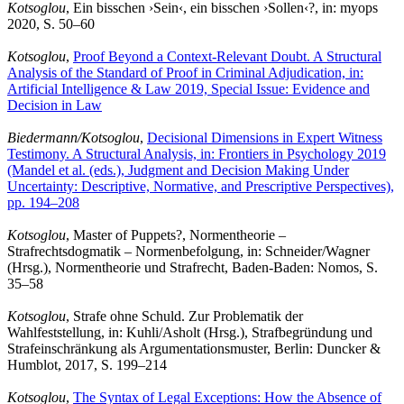
Kotsoglou
, Ein bisschen ›Sein‹, ein bisschen ›Sollen‹?, in: myops
2020, S. 50–60
Kotsoglou
,
Proof Beyond a Context-Relevant Doubt. A Structural
Analysis of the Standard of Proof in Criminal Adjudication, in:
Artificial Intelligence & Law 2019, Special Issue: Evidence and
Decision in Law
Biedermann/Kotsoglou
,
Decisional Dimensions in Expert Witness
Testimony. A Structural Analysis, in: Frontiers in Psychology 2019
(Mandel et al. (eds.), Judgment and Decision Making Under
Uncertainty: Descriptive, Normative, and Prescriptive Perspectives),
pp. 194–208
Kotsoglou
, Master of Puppets?, Normentheorie –
Strafrechtsdogmatik – Normenbefolgung, in: Schneider/Wagner
(Hrsg.), Normentheorie und Strafrecht, Baden-Baden: Nomos, S.
35–58
Kotsoglou
, Strafe ohne Schuld. Zur Problematik der
Wahlfeststellung, in: Kuhli/Asholt (Hrsg.), Strafbegründung und
Strafeinschränkung als Argumentationsmuster, Berlin: Duncker &
Humblot, 2017, S. 199–214
Kotsoglou
,
The Syntax of Legal Exceptions: How the Absence of