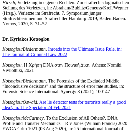
Hirsch
, Verletzung in eigenen Rechten. Zur strafrechtsdogmatischen
Stellung des Verletzten, in: Abraham/Bublitz/Geneuss/Krell/Wegner
(Hrsg.), Verletzte im Strafrecht, 7. Symposium junger
Strafrechtlerinnen und Strafrechtler Hamburg 2019, Baden-Baden:
Nomos, 2020, S. 31–52
Dr. Kyriakos Kotsoglou
Kotsoglou/Biedermann
,
Inroads into the Ultimate Issue Rule, in:
The Journal of Criminal Law 2022
Kotsoglou
, H Χρήση DNA στην Ποινική Δίκη, Athens: Nomiki
Vivliothiki, 2021
Kotsoglou/Biedermann
, The Forensics of the Excluded Middle.
“Inconclusive decisions” and the structure of error rate studies, in:
Forensic Science International: Synergy 3 (2021), 100147
Kotsoglou/Oswald
,
Are lie detector tests for terrorists really a good
idea?, in: The Spectator 24 Feb 2021
Kotsoglou/McCartney
, To the Exclusion of All Others?, DNA
Profile and Transfer Mechanics – R v Jones (William Francis) 2020
EWCA Crim 1021 (03 Aug 2020), in: 25 International Journal of