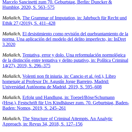
Marcelo Sancinetti zum 70. Geburtstag, Berlin: Duncker &
Humblot, 2020, S. 563–575
Mañalich
,
The Grammar of Imputation, in: Jahrbuch für Recht und
Ethik 27 (2019), S. 411–428
Mañalich
,
El desistimiento como revisión del quebrantamiento de la
norma. Una aplicación del modelo del delito imperfecto, in: InDret
3.2020
Mañalich
,
Tentativa, error y dolo. Una reformulación normológica
de la distinción entre tentativa y delito putativo, in: Política Criminal
14(27), 2019, S. 296–375
Mañalich
,
Volenti non fit iniuria, in: Cancio et al. (ed.), Libro
homenaje al Profesor Dr. Agustín Jorge Barreiro, Madrid:
Universidad Autónoma de Madrid, 2019, S. 595–608
Mañalich
,
Erfolg und Handlung, in: Toepel/Böse/Schumann
(Hrsg.), Festschrift für Urs Kindhäuser zum. 70. Geburtstag, Baden-
Baden: Nomos, 2019, S. 245–261
Mañalich
,
The Structure of Criminal Attempts. An Analytic
Approach, in: Revus 34, 2018, S. 127–156