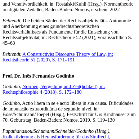
und Verantwortlichkeit, in: Rostalski/Kuhli (Hrsg.), Normentheorie
im digitalen Zeitalter, Baden-Baden: Nomos, erscheint 2022
Behrendt
, Die beiden Säulen der Rechtssubjektivität – Autonomie
und Anerkennung eines grundrechtstheoretischen
Rechtsverhältnisses als Fundamente für die Entstehung von
Rechtssubjektivität, in: Rechtstheorie 52 (2021), voraussichtlich S.
45–68
Behrendt
,
A Constructivist Discourse Theory of Law, in:
Rechtstheorie 51 (2020), S. 171–191
Prof. Dr. Inês Fernandes Godinho
Godinho
,
Normen, Vergeltung und Zeit(lichkeit), in:
Rechtsphilosophie 4 (2018), S. 172–180
Godinho
, Actio libera in se e actio libera in sua causa. Dificuldades
de imputação extraordinária de segundo nível, in:
Böse/Schumann/Toepel (Hrsg.), Festschrift für Urs Kindhäuser zum
70. Geburtstag, Baden-Baden: Nomos, 2019, S. 119–130
Papathanasiou/Schumann/Schneider/Godinho (Hrsg.)
,
Kollektivierung als Herausforderung für das Strafrecht,