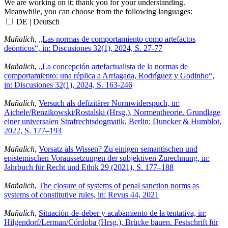
We are working on it; thank you for your understanding.
Meanwhile, you can choose from the following languages:
DE | Deutsch
Mañalich
,
„Las normas de comportamiento como artefactos
deónticos“, in: Discusiones 32(1), 2024, S. 27-77
Mañalich
,
„La concepción artefactualista de la normas de
comportamiento: una réplica a Arriagada, Rodríguez y Godinho“,
in: Discusiones 32(1), 2024, S. 163-246
Mañalich
,
Versuch als defizitärer Normwiderspuch, in:
Aichele/Renzikowski/Rostalski (Hrsg.), Normentheorie. Grundlage
einer universalen Strafrechtsdogmatik, Berlin: Duncker & Humblot,
2022, S. 177–193
Mañalich
,
Vorsatz als Wissen? Zu einigen semantischen und
epistemischen Voraussetzungen der subjektiven Zurechnung, in:
Jahrbuch für Recht und Ethik 29 (2021), S. 177–188
Mañalich
,
The closure of systems of penal sanction norms as
systems of constitutive rules, in: Revus 44, 2021
Mañalich
,
Situación-de-deber y acabamiento de la tentativa, in:
Hilgendorf/Lerman/Córdoba (Hrsg.), Brücke bauen. Festschrift für