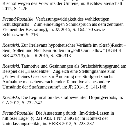
Bischof wegen des Vorwurfs der Untreue, in: Rechtswissenschaft
2015, S. 1-26
Freund/Rostalski
,
Verfassungswidrigkeit des wahldeutigen
Schuldspruchs – Zum eindeutigen Schuldspruch als dem zentralen
Element der Bestrafung), in: JZ 2015, S. 164-170 sowie
Schlusswort S. 716
Rostalski
,
Zur Irrelevanz hypothetischer Verläufe im (Straf-)Recht –
Sein, Sollen und Nichtsein-Sollen im „Fall Ouri Jallow“ (BGH 4
StR 473/13), in: JR 2015, S. 306-313
Rostalski
,
Tatmotive und Gesinnungen als Strafschärfungsgrund am
Beispiel der „Hassdelikte“. Zugleich eine Stellungnahme zum
„Entwurf eines Gesetzes zur Änderung des Strafgesetzbuchs –
Aufnahme menschenverachtender Tatmotive als besondere
Umstände der Strafzumessung“, in: JR 2014, S. 141-148
Rostalski
, Die Legitimation des strafbewehrten Dopingverbots, in:
GA 2012, S. 732-747
Freund/Rostalski
,
Die Aussetzung durch „Im-Stich-Lassen in
hilfloser Lage“ (§ 221 Abs. 1 Nr. 2 StGB) im Kontext der
Unterlassungsdelikte, in: HRRS 2012, S. 223-237