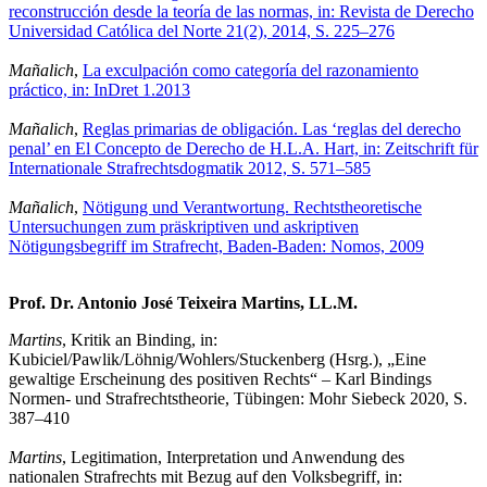
reconstrucción desde la teoría de las normas, in: Revista de Derecho
Universidad Católica del Norte 21(2), 2014, S. 225–276
Mañalich
,
La exculpación como categoría del razonamiento
práctico, in: InDret 1.2013
Mañalich
,
Reglas primarias de obligación. Las ‘reglas del derecho
penal’ en El Concepto de Derecho de H.L.A. Hart, in: Zeitschrift für
Internationale Strafrechtsdogmatik 2012, S. 571–585
Mañalich
,
Nötigung und Verantwortung. Rechtstheoretische
Untersuchungen zum präskriptiven und askriptiven
Nötigungsbegriff im Strafrecht, Baden-Baden: Nomos, 2009
Prof. Dr. Antonio José Teixeira Martins, LL.M.
Martins
, Kritik an Binding, in:
Kubiciel/Pawlik/Löhnig/Wohlers/Stuckenberg (Hsrg.), „Eine
gewaltige Erscheinung des positiven Rechts“ – Karl Bindings
Normen- und Strafrechtstheorie, Tübingen: Mohr Siebeck 2020, S.
387–410
Martins
, Legitimation, Interpretation und Anwendung des
nationalen Strafrechts mit Bezug auf den Volksbegriff, in: