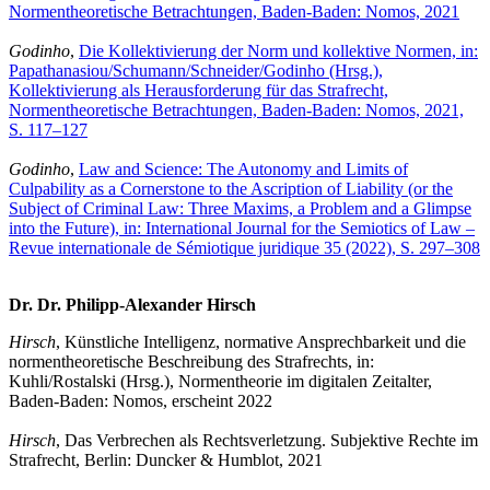
Normentheoretische Betrachtungen, Baden-Baden: Nomos, 2021
Godinho
,
Die Kollektivierung der Norm und kollektive Normen, in:
Papathanasiou/Schumann/Schneider/Godinho (Hrsg.),
Kollektivierung als Herausforderung für das Strafrecht,
Normentheoretische Betrachtungen, Baden-Baden: Nomos, 2021,
S. 117–127
Godinho
,
Law and Science: The Autonomy and Limits of
Culpability as a Cornerstone to the Ascription of Liability (or the
Subject of Criminal Law: Three Maxims, a Problem and a Glimpse
into the Future), in: International Journal for the Semiotics of Law –
Revue internationale de Sémiotique juridique 35 (2022), S. 297–308
Dr. Dr. Philipp-Alexander Hirsch
Hirsch
, Künstliche Intelligenz, normative Ansprechbarkeit und die
normentheoretische Beschreibung des Strafrechts, in:
Kuhli/Rostalski (Hrsg.), Normentheorie im digitalen Zeitalter,
Baden-Baden: Nomos, erscheint 2022
Hirsch
, Das Verbrechen als Rechtsverletzung. Subjektive Rechte im
Strafrecht, Berlin: Duncker & Humblot, 2021