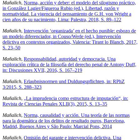
Mañalich
,
Norma, acción y deber: el modelo del silogismo práctico,
in González Lagier/Figueroa Rubio (ed.), Libertad, razón y
normatividad. La vigencia del pensamiento de G.H. von Wright a
cien años de su nacimiento, Lima: Palestra, 2018, S. 89–122
Mañalich
,
Intervención ‘organizada’ en el hecho punible: esbozo de
un modelo diferenciador, in Couso/Werle (ed.), Intervención
delictiva en contextos organizados, Valencia: Tirant lo Blanch, 2017,
S. 23–50
Mañalich
,
Responsabilidad, autoridad y democracia. Una
exploración crítica de la filosofía del derecho penal de Antony Duff,
in: Discusiones XVII, 2016, S. 167–219
Mañalich
,
Erlaubnisnormen und Duldungspflichten, in: RPhZ
3/2015, S. 288–323
Mañalich
,
„La imprudencia como estructura de imputación“, in:
Revista de Ciencias Penales XLII(3), 2015, S. 13–35
Mañalich
,
Norma, causalidad y acción. Una teoría de las normas
para la dogmática de los delitos de resultado puros, Barcelona,
Madrid, Buenos Aires y São Paulo: Marcial Pons, 2014
Mañalich
,
Omisión del garante e intervención delictiva. Una