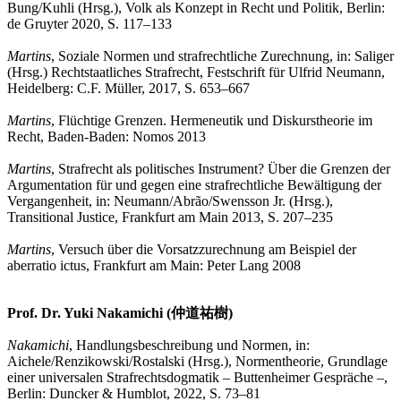
Bung/Kuhli (Hrsg.), Volk als Konzept in Recht und Politik, Berlin:
de Gruyter 2020, S. 117–133
Martins
, Soziale Normen und strafrechtliche Zurechnung, in: Saliger
(Hrsg.) Rechtstaatliches Strafrecht, Festschrift für Ulfrid Neumann,
Heidelberg: C.F. Müller, 2017, S. 653–667
Martins
, Flüchtige Grenzen. Hermeneutik und Diskurstheorie im
Recht, Baden-Baden: Nomos 2013
Martins
, Strafrecht als politisches Instrument? Über die Grenzen der
Argumentation für und gegen eine strafrechtliche Bewältigung der
Vergangenheit, in: Neumann/Abrão/Swensson Jr. (Hrsg.),
Transitional Justice, Frankfurt am Main 2013, S. 207–235
Martins
, Versuch über die Vorsatzzurechnung am Beispiel der
aberratio ictus, Frankfurt am Main: Peter Lang 2008
Prof. Dr. Yuki Nakamichi (仲道祐樹)
Nakamichi
, Handlungsbeschreibung und Normen, in:
Aichele/Renzikowski/Rostalski (Hrsg.), Normentheorie, Grundlage
einer universalen Strafrechtsdogmatik – Buttenheimer Gespräche –,
Berlin: Duncker & Humblot, 2022, S. 73–81