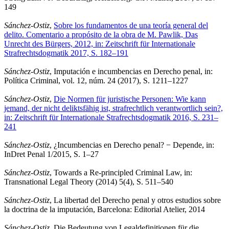
149
Sánchez-Ostiz
,
Sobre los fundamentos de una teoría general del
delito. Comentario a propósito de la obra de M. Pawlik, Das
Unrecht des Bürgers, 2012, in: Zeitschrift für Internationale
Strafrechtsdogmatik 2017, S. 182–191
Sánchez-Ostiz
, Imputación e incumbencias en Derecho penal, in:
Política Criminal, vol. 12, núm. 24 (2017), S. 1211–1227
Sánchez-Ostiz
,
Die Normen für juristische Personen: Wie kann
jemand, der nicht deliktsfähig ist, strafrechtlich verantwortlich sein?,
in: Zeitschrift für Internationale Strafrechtsdogmatik 2016, S. 231–
241
Sánchez-Ostiz
, ¿Incumbencias en Derecho penal? − Depende, in:
InDret Penal 1/2015, S. 1–27
Sánchez-Ostiz
, Towards a Re-principled Criminal Law, in:
Transnational Legal Theory (2014) 5(4), S. 511–540
Sánchez-Ostiz
, La libertad del Derecho penal y otros estudios sobre
la doctrina de la imputación, Barcelona: Editorial Atelier, 2014
Sánchez-Ostiz
, Die Bedeutung von Legaldefinitionen für die