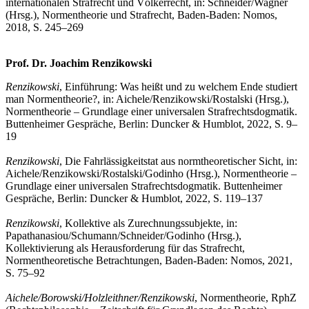
internationalen Strafrecht und Völkerrecht, in: Schneider/Wagner
(Hrsg.), Normentheorie und Strafrecht, Baden-Baden: Nomos,
2018, S. 245–269
Prof. Dr. Joachim Renzikowski
Renzikowski
, Einführung: Was heißt und zu welchem Ende studiert
man Normentheorie?, in: Aichele/Renzikowski/Rostalski (Hrsg.),
Normentheorie – Grundlage einer universalen Strafrechtsdogmatik.
Buttenheimer Gespräche, Berlin: Duncker & Humblot, 2022, S. 9–
19
Renzikowski
, Die Fahrlässigkeitstat aus normtheoretischer Sicht, in:
Aichele/Renzikowski/Rostalski/Godinho (Hrsg.), Normentheorie –
Grundlage einer universalen Strafrechtsdogmatik. Buttenheimer
Gespräche, Berlin: Duncker & Humblot, 2022, S. 119–137
Renzikowski
, Kollektive als Zurechnungssubjekte, in:
Papathanasiou/Schumann/Schneider/Godinho (Hrsg.),
Kollektivierung als Herausforderung für das Strafrecht,
Normentheoretische Betrachtungen, Baden-Baden: Nomos, 2021,
S. 75–92
Aichele/Borowski/Holzleithner/Renzikowski
, Normentheorie, RphZ