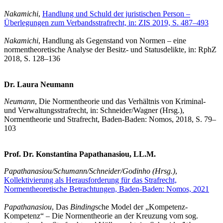
Nakamichi
,
Handlung und Schuld der juristischen Person –
Überlegungen zum Verbandsstrafrecht, in: ZIS 2019, S. 487–493
Nakamichi
, Handlung als Gegenstand von Normen – eine
normentheoretische Analyse der Besitz- und Statusdelikte, in: RphZ
2018, S. 128–136
Dr. Laura Neumann
Neumann
, Die Normentheorie und das Verhältnis von Kriminal-
und Verwaltungs­strafrecht, in: Schneider/Wagner (Hrsg.),
Normentheorie und Strafrecht, Baden-Baden: Nomos, 2018, S. 79–
103
Prof. Dr. Konstantina Papathanasiou, LL.M.
Papathanasiou/Schumann/Schneider/Godinho (Hrsg.)
,
Kollektivierung als Herausforderung für das Strafrecht,
Normentheoretische Betrachtungen, Baden-Baden: Nomos, 2021
Papathanasiou
, Das
Binding
sche Model der „Kompetenz-
Kompetenz“ – Die Normentheorie an der Kreuzung vom sog.