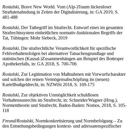
Rostalski
, Brave New World. Vom (Alp-)Traum lückenloser
Straftatenahndung in Zeiten der Digitalisierung, in: GA 2019, S.
481-488
Rostalski
,
Der Tatbegriff im Strafrecht. Entwurf eines im gesamten
Strafrechtssystem einheitlichen normativ-funktionalen Begriffs der
Tat, Tübingen: Mohr Siebeck, 2019
Rostalski
, Die strafrechtliche Verantwortlichkeit für spezifische
Fehlverhaltensfolgen bei alternativer Tatsachengrundlage und
statistischen (Kausal-)Zusammenhängen am Beispiel des Bottroper
Apothekerfalls, in: GA 2018, S. 700-706
Rostalski
,
Zur Legitimation von Maßnahmen mit Vorwurfscharakter
und solchen der reinen Vermögensabschöpfung im (neuen)
Kartellbußgeldrecht, in: NZWiSt 2018, S. 169-175
Rostalski
,
Zur objektiven Unmöglichkeit schuldlosen
Verhaltensunrechts im Strafrecht, in: Schneider/Wagner (Hrsg.),
Normentheorie und Strafrecht, Baden-Baden: Nomos, 2018, S. 105-
118
Freund/Rostalski
, Normkonkretisierung und Normbefolgung – Zu
den Entstehungsbedingungen kontext- und adressatenspezifischer