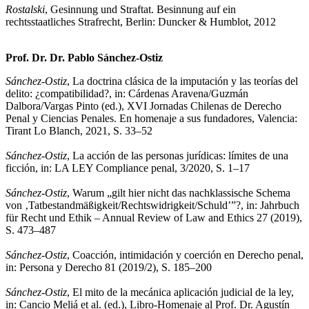
Rostalski
,
Gesinnung und Straftat. Besinnung auf ein
rechtsstaatliches Strafrecht, Berlin: Duncker & Humblot, 2012
Prof. Dr. Dr. Pablo Sánchez-Ostiz
Sánchez-Ostiz
, La doctrina clásica de la imputación y las teorías del
delito: ¿compatibilidad?, in: Cárdenas Aravena/Guzmán
Dalbora/Vargas Pinto (ed.), XVI Jornadas Chilenas de Derecho
Penal y Ciencias Penales. En homenaje a sus fundadores, Valencia:
Tirant Lo Blanch, 2021, S. 33–52
Sánchez-Ostiz
, La acción de las personas jurídicas: límites de una
ficción, in: LA LEY Compliance penal, 3/2020, S. 1–17
Sánchez-Ostiz
, Warum „gilt hier nicht das nachklassische Schema
von ‚Tatbestandmäßigkeit/Rechtswidrigkeit/Schuld’”?, in: Jahrbuch
für Recht und Ethik – Annual Review of Law and Ethics 27 (2019),
S. 473–487
Sánchez-Ostiz
, Coacción, intimidación y coerción en Derecho penal,
in: Persona y Derecho 81 (2019/2), S. 185–200
Sánchez-Ostiz
, El mito de la mecánica aplicación judicial de la ley,
in: Cancio Meliá et al. (ed.), Libro-Homenaje al Prof. Dr. Agustín