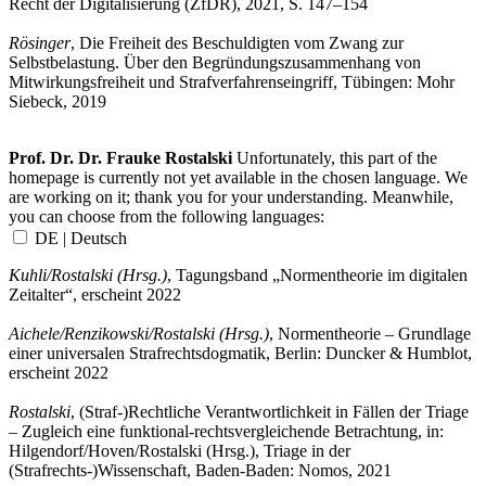
Recht der Digitalisierung (ZfDR), 2021, S. 147–154
Rösinger
, Die Freiheit des Beschuldigten vom Zwang zur
Selbstbelastung. Über den Begründungszusammenhang von
Mitwirkungsfreiheit und Strafverfahrenseingriff, Tübingen: Mohr
Siebeck, 2019
Prof. Dr. Dr. Frauke Rostalski
Unfortunately, this part of the
homepage is currently not yet available in the chosen language. We
are working on it; thank you for your understanding. Meanwhile,
you can choose from the following languages:
DE | Deutsch
Kuhli/Rostalski (Hrsg.)
, Tagungsband „Normentheorie im digitalen
Zeitalter“, erscheint 2022
Aichele/Renzikowski/Rostalski (Hrsg.)
, Normentheorie – Grundlage
einer universalen Strafrechtsdogmatik, Berlin: Duncker & Humblot,
erscheint 2022
Rostalski
,
(Straf-)Rechtliche Verantwortlichkeit in Fällen der Triage
– Zugleich eine funktional-rechtsvergleichende Betrachtung, in:
Hilgendorf/Hoven/Rostalski (Hrsg.), Triage in der
(Strafrechts-)Wissenschaft, Baden-Baden: Nomos, 2021