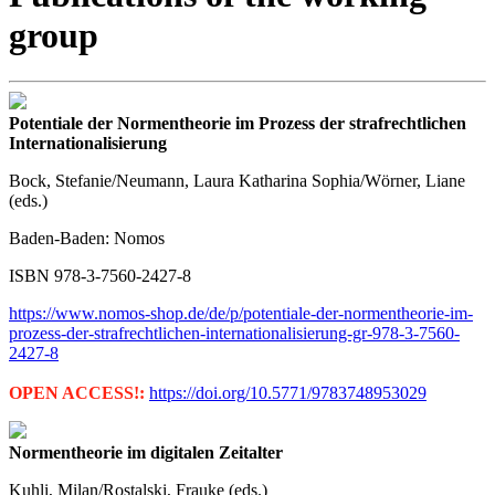
group
Potentiale der Normentheorie im Prozess der strafrechtlichen
Internationalisierung
Bock, Stefanie/Neumann, Laura Katharina Sophia/Wörner, Liane
(eds.)
Baden-Baden: Nomos
ISBN 978-3-7560-2427-8
https://www.nomos-shop.de/de/p/potentiale-der-normentheorie-im-
prozess-der-strafrechtlichen-internationalisierung-gr-978-3-7560-
2427-8
OPEN ACCESS!:
https://doi.org/10.5771/9783748953029
Normentheorie im digitalen Zeitalter
Kuhli, Milan/Rostalski, Frauke (eds.)