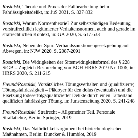
Rostalski
,
Theorie und Praxis der Fallbearbeitung beim
Fahrlässigkeitsdelikt, in: JuS 2021, S. 827-832
Rostalski
, Warum Normentheorie? Zur selbstständigen Bedeutung
vorstrafrechtlich legitimierter Verhaltensnormen, auch und gerade im
strafrechtlichen Kontext, in: GA 2020, S. 617-633
Rostalski
,
Neben der Spur: Verbandssanktionengesetzgebung auf
Abwegen, in: NJW 2020, S. 2087-2091
Rostalski
,
Die Widrigkeiten der Sittenwidrigkeitsformel des § 228
StGB – Zugleich Besprechung von BGH HRRS 2019 Nr. 1006, in:
HRRS 2020, S. 211-215
Freund/Rostalski
,
Vorsätzliches Tötungsverhalten und (qualifizierte)
Tötungsfahrlässigkeit – Plädoyer für den dolus (eventualis) und die
Ersetzung todeserfolgsqualifizierter Delikte durch einen Tatbestand
qualifiziert fahrlässiger Tötung, in: Juristenzeitung 2020, S. 241-248
Freund/Rostalski
,
Strafrecht – Allgemeiner Teil. Personale
Straftatlehre, Berlin: Springer, 2019
Rostalski
,
Das Natürlichkeitsargument bei biotechnologischen
Maßnahmen, Berlin: Duncker & Humblot, 2019