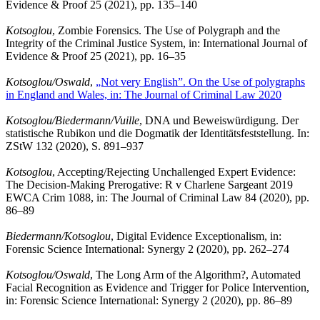
Evidence & Proof 25 (2021), pp. 135–140
Kotsoglou
, Zombie Forensics. The Use of Polygraph and the
Integrity of the Criminal Justice System, in: International Journal of
Evidence & Proof 25 (2021), pp. 16–35
Kotsoglou/Oswald
,
„Not very English”. On the Use of polygraphs
in England and Wales, in: The Journal of Criminal Law 2020
Kotsoglou/Biedermann/Vuille
, DNA und Beweiswürdigung. Der
statistische Rubikon und die Dogmatik der Identitätsfeststellung. In:
ZStW 132 (2020), S. 891–937
Kotsoglou
, Accepting/Rejecting Unchallenged Expert Evidence:
The Decision-Making Prerogative: R v Charlene Sargeant 2019
EWCA Crim 1088, in: The Journal of Criminal Law 84 (2020), pp.
86–89
Biedermann/Kotsoglou
, Digital Evidence Exceptionalism, in:
Forensic Science International: Synergy 2 (2020), pp. 262–274
Kotsoglou/Oswald
, The Long Arm of the Algorithm?, Automated
Facial Recognition as Evidence and Trigger for Police Intervention,
in: Forensic Science International: Synergy 2 (2020), pp. 86–89