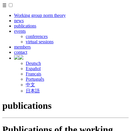
☰
Working group norm theory
news
publications
events
conferences
virtual sessions
members
contact
Deutsch
Español
Français
Português
中文
日本語
publications
Publications of the working