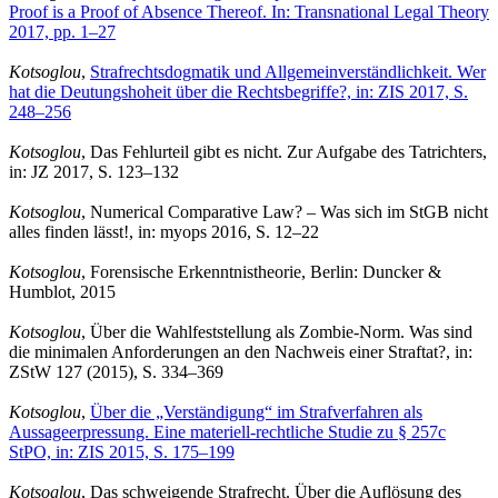
Proof is a Proof of Absence Thereof. In: Transnational Legal Theory
2017, pp. 1–27
Kotsoglou
,
Strafrechtsdogmatik und Allgemeinverständlichkeit. Wer
hat die Deutungshoheit über die Rechtsbegriffe?, in: ZIS 2017, S.
248–256
Kotsoglou
, Das Fehlurteil gibt es nicht. Zur Aufgabe des Tatrichters,
in: JZ 2017, S. 123–132
Kotsoglou
, Numerical Comparative Law? – Was sich im StGB nicht
alles finden lässt!, in: myops 2016, S. 12–22
Kotsoglou
, Forensische Erkenntnistheorie, Berlin: Duncker &
Humblot, 2015
Kotsoglou
, Über die Wahlfeststellung als Zombie-Norm. Was sind
die minimalen Anforderungen an den Nachweis einer Straftat?, in:
ZStW 127 (2015), S. 334–369
Kotsoglou
,
Über die „Verständigung“ im Strafverfahren als
Aussageerpressung. Eine materiell-rechtliche Studie zu § 257c
StPO, in: ZIS 2015, S. 175–199
Kotsoglou
, Das schweigende Strafrecht. Über die Auflösung des