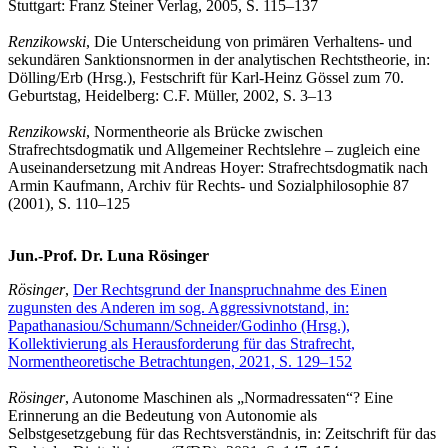
Stuttgart: Franz Steiner Verlag, 2005, S. 115–137
Renzikowski
, Die Unterscheidung von primären Verhaltens- und
sekundären Sanktionsnormen in der analytischen Rechtstheorie, in:
Dölling/Erb (Hrsg.), Festschrift für Karl-Heinz Gössel zum 70.
Geburtstag, Heidelberg: C.F. Müller, 2002, S. 3–13
Renzikowski
, Normentheorie als Brücke zwischen
Strafrechtsdogmatik und Allgemeiner Rechtslehre – zugleich eine
Auseinandersetzung mit Andreas Hoyer: Strafrechtsdogmatik nach
Armin Kaufmann, Archiv für Rechts- und Sozialphilosophie 87
(2001), S. 110–125
Jun.-Prof. Dr. Luna Rösinger
Rösinger
,
Der Rechtsgrund der Inanspruchnahme des Einen
zugunsten des Anderen im sog. Aggressivnotstand, in:
Papathanasiou/Schumann/Schneider/Godinho (Hrsg.),
Kollektivierung als Herausforderung für das Strafrecht,
Normentheoretische Betrachtungen, 2021, S. 129–152
Rösinger
, Autonome Maschinen als „Normadressaten“? Eine
Erinnerung an die Bedeutung von Autonomie als
Selbstgesetzgebung für das Rechtsverständnis, in: Zeitschrift für das