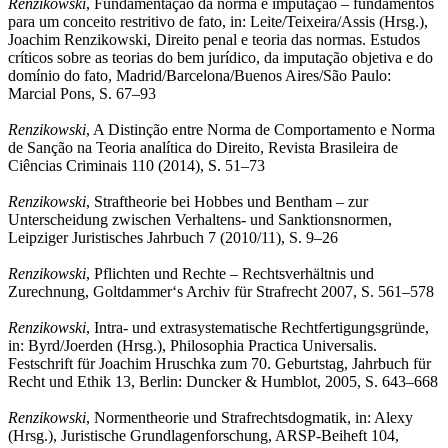
Renzikowski
, Fundamentação da norma e imputação – fundamentos
para um conceito restritivo de fato, in: Leite/Teixeira/Assis (Hrsg.),
Joachim Renzikowski, Direito penal e teoria das normas. Estudos
críticos sobre as teorias do bem jurídico, da imputação objetiva e do
domínio do fato, Madrid/Barcelona/Buenos Aires/São Paulo:
Marcial Pons, S. 67–93
Renzikowski
, A Distinção entre Norma de Comportamento e Norma
de Sanção na Teoria analítica do Direito, Revista Brasileira de
Ciências Criminais 110 (2014), S. 51–73
Renzikowski
, Straftheorie bei Hobbes und Bentham – zur
Unterscheidung zwischen Verhaltens- und Sanktionsnormen,
Leipziger Juristisches Jahrbuch 7 (2010/11), S. 9–26
Renzikowski
, Pflichten und Rechte – Rechtsverhältnis und
Zurechnung, Goltdammer‘s Archiv für Strafrecht 2007, S. 561–578
Renzikowski
, Intra- und extrasystematische Rechtfertigungsgründe,
in: Byrd/Joerden (Hrsg.), Philosophia Practica Universalis.
Festschrift für Joachim Hruschka zum 70. Geburtstag, Jahrbuch für
Recht und Ethik 13, Berlin: Duncker & Humblot, 2005, S. 643–668
Renzikowski
, Normentheorie und Strafrechtsdogmatik, in: Alexy
(Hrsg.), Juristische Grundlagenforschung, ARSP-Beiheft 104,