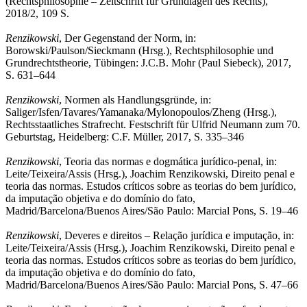
(Rechtsphilosophie – Zeitschrift für Grundlagen des Rechts),
2018/2, 109 S.
Renzikowski
, Der Gegenstand der Norm, in:
Borowski/Paulson/Sieckmann (Hrsg.), Rechtsphilosophie und
Grundrechtstheorie, Tübingen: J.C.B. Mohr (Paul Siebeck), 2017,
S. 631–644
Renzikowski
, Normen als Handlungsgründe, in:
Saliger/Isfen/Tavares/Yamanaka/Mylonopoulos/Zheng (Hrsg.),
Rechtsstaatliches Strafrecht. Festschrift für Ulfrid Neumann zum 70.
Geburtstag, Heidelberg: C.F. Müller, 2017, S. 335–346
Renzikowski
, Teoria das normas e dogmática jurídico-penal, in:
Leite/Teixeira/Assis (Hrsg.), Joachim Renzikowski, Direito penal e
teoria das normas. Estudos críticos sobre as teorias do bem jurídico,
da imputação objetiva e do domínio do fato,
Madrid/Barcelona/Buenos Aires/São Paulo: Marcial Pons, S. 19–46
Renzikowski
, Deveres e direitos – Relação jurídica e imputação, in:
Leite/Teixeira/Assis (Hrsg.), Joachim Renzikowski, Direito penal e
teoria das normas. Estudos críticos sobre as teorias do bem jurídico,
da imputação objetiva e do domínio do fato,
Madrid/Barcelona/Buenos Aires/São Paulo: Marcial Pons, S. 47–66