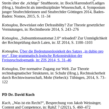
Streits über die ‚richtige‘ Straftheorie, in: Bock/Harrendorf/Ladiges
(Hrsg.), Strafrecht als interdisziplinäre Wissenschaft, 4. Symposium
junger Strafrechtlerinnen und Strafrechtler Göttingen 2014, Baden-
Baden: Nomos, 2015, S. 11–34
Kotsoglou
, Beweislast oder Defeasibility? Zur Theorie gesetzlicher
Vermutungen, in: Rechtstheorie 2014, S. 243–276
Kotsoglou
, „Subsumtionsautomat 2.0“ reloaded? Zur Unmöglichkeit
der Rechtsprüfung durch Laien, in: JZ 2014, S. 1100–1103
Kotsoglou
,
Über die Bedeutungslosigkeit des Satzes „in dubio pro
reo“. Eine grammatisch-logische Rekonstruktion der
Freispruchsdogmatik, in: ZIS 2014, S. 31–46
Kotsoglou
, Der normative Zugang zur Welt. Zur Theorie
rechtsdogmatischer Strukturen, in: Schuhr (Hrsg.), Rechtssicherheit
durch Rechtswissenschaft, Mohr (Siebeck): Tübingen, 2014, S. 73–
122
PD Dr. David Kuch
Kuch
, „Was ist ein Recht?“, Besprechung von Jakob Weissinger,
Content and Competence, in: RphZ 7 (2021), S. 460–472