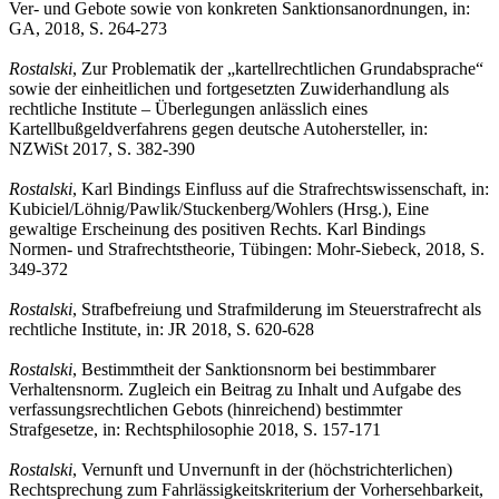
Ver- und Gebote sowie von konkreten Sanktionsanordnungen, in:
GA, 2018, S. 264-273
Rostalski
,
Zur Problematik der „kartellrechtlichen Grundabsprache“
sowie der einheitlichen und fortgesetzten Zuwiderhandlung als
rechtliche Institute – Überlegungen anlässlich eines
Kartellbußgeldverfahrens gegen deutsche Autohersteller, in:
NZWiSt 2017, S. 382-390
Rostalski
,
Karl Bindings Einfluss auf die Strafrechtswissenschaft, in:
Kubiciel/Löhnig/Pawlik/Stuckenberg/Wohlers (Hrsg.), Eine
gewaltige Erscheinung des positiven Rechts. Karl Bindings
Normen- und Strafrechtstheorie, Tübingen: Mohr-Siebeck, 2018, S.
349-372
Rostalski
,
Strafbefreiung und Strafmilderung im Steuerstrafrecht als
rechtliche Institute, in: JR 2018, S. 620-628
Rostalski
,
Bestimmtheit der Sanktionsnorm bei bestimmbarer
Verhaltensnorm. Zugleich ein Beitrag zu Inhalt und Aufgabe des
verfassungsrechtlichen Gebots (hinreichend) bestimmter
Strafgesetze, in: Rechtsphilosophie 2018, S. 157-171
Rostalski
,
Vernunft und Unvernunft in der (höchstrichterlichen)
Rechtsprechung zum Fahrlässigkeitskriterium der Vorhersehbarkeit,