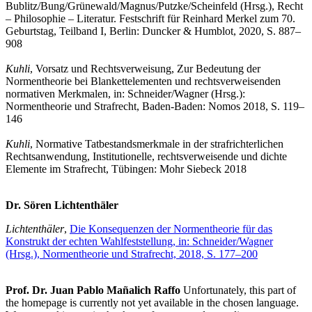
Bublitz/Bung/Grünewald/Magnus/Putzke/Scheinfeld (Hrsg.), Recht
– Philosophie – Literatur. Festschrift für Reinhard Merkel zum 70.
Geburtstag, Teilband I, Berlin: Duncker & Humblot, 2020, S. 887–
908
Kuhli
, Vorsatz und Rechtsverweisung, Zur Bedeutung der
Normentheorie bei Blankettelementen und rechtsverweisenden
normativen Merkmalen, in: Schneider/Wagner (Hrsg.):
Normentheorie und Strafrecht, Baden-Baden: Nomos 2018, S. 119–
146
Kuhli
, Normative Tatbestandsmerkmale in der strafrichterlichen
Rechtsanwendung, Institutionelle, rechtsverweisende und dichte
Elemente im Strafrecht, Tübingen: Mohr Siebeck 2018
Dr. Sören Lichtenthäler
Lichtenthäler
,
Die Konsequenzen der Normentheorie für das
Konstrukt der echten Wahlfeststellung, in: Schneider/Wagner
(Hrsg.), Normentheorie und Strafrecht, 2018, S. 177–200
Prof. Dr. Juan Pablo Mañalich Raffo
Unfortunately, this part of
the homepage is currently not yet available in the chosen language.