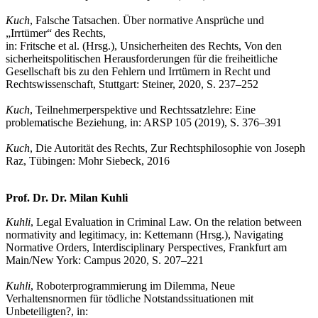
Kuch
, Falsche Tatsachen. Über normative Ansprüche und
„Irrtümer“ des Rechts,
in: Fritsche et al. (Hrsg.), Unsicherheiten des Rechts, Von den
sicherheitspolitischen Herausforderungen für die freiheitliche
Gesellschaft bis zu den Fehlern und Irrtümern in Recht und
Rechtswissenschaft, Stuttgart: Steiner, 2020, S. 237–252
Kuch
, Teilnehmerperspektive und Rechtssatzlehre: Eine
problematische Beziehung, in: ARSP 105 (2019), S. 376–391
Kuch
, Die Autorität des Rechts, Zur Rechtsphilosophie von Joseph
Raz, Tübingen: Mohr Siebeck, 2016
Prof. Dr. Dr. Milan Kuhli
Kuhli
, Legal Evaluation in Criminal Law. On the relation between
normativity and legitimacy, in: Kettemann (Hrsg.), Navigating
Normative Orders, Interdisciplinary Perspectives, Frankfurt am
Main/New York: Campus 2020, S. 207–221
Kuhli
, Roboterprogrammierung im Dilemma, Neue
Verhaltensnormen für tödliche Notstandssituationen mit
Unbeteiligten?, in: