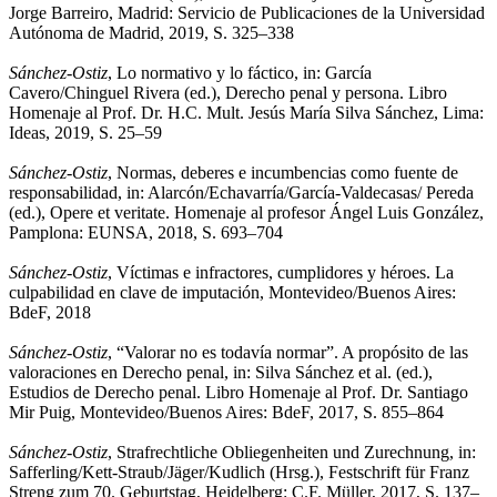
Jorge Barreiro, Madrid: Servicio de Publicaciones de la Universidad
Autónoma de Madrid, 2019, S. 325–338
Sánchez-Ostiz
, Lo normativo y lo fáctico, in: García
Cavero/Chinguel Rivera (ed.), Derecho penal y persona. Libro
Homenaje al Prof. Dr. H.C. Mult. Jesús María Silva Sánchez, Lima:
Ideas, 2019, S. 25–59
Sánchez-Ostiz
, Normas, deberes e incumbencias como fuente de
responsabilidad, in: Alarcón/Echavarría/García-Valdecasas/ Pereda
(ed.), Opere et veritate. Homenaje al profesor Ángel Luis González,
Pamplona: EUNSA, 2018, S. 693–704
Sánchez-Ostiz
, Víctimas e infractores, cumplidores y héroes. La
culpabilidad en clave de imputación, Montevideo/Buenos Aires:
BdeF, 2018
Sánchez-Ostiz
, “Valorar no es todavía normar”. A propósito de las
valoraciones en Derecho penal, in: Silva Sánchez et al. (ed.),
Estudios de Derecho penal. Libro Homenaje al Prof. Dr. Santiago
Mir Puig, Montevideo/Buenos Aires: BdeF, 2017, S. 855–864
Sánchez-Ostiz
, Strafrechtliche Obliegenheiten und Zurechnung, in:
Safferling/Kett-Straub/Jäger/Kudlich (Hrsg.), Festschrift für Franz
Streng zum 70. Geburtstag, Heidelberg: C.F. Müller, 2017, S. 137–