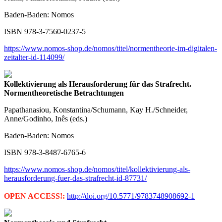
Baden-Baden: Nomos
ISBN 978-3-7560-0237-5
https://www.nomos-shop.de/nomos/titel/normentheorie-im-digitalen-
zeitalter-id-114099/
Kollektivierung als Herausforderung für das Strafrecht.
Normentheoretische Betrachtungen
Papathanasiou, Konstantina/Schumann, Kay H./Schneider,
Anne/Godinho, Inês (eds.)
Baden-Baden: Nomos
ISBN 978-3-8487-6765-6
https://www.nomos-shop.de/nomos/titel/kollektivierung-als-
herausforderung-fuer-das-strafrecht-id-87731/
OPEN ACCESS!:
http://doi.org/10.5771/9783748908692-1