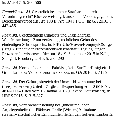
in: JZ 2017, S. 560-566
Freund/Rostalski
, Gesetzlich bestimmte Strafbarkeit durch
Verordnungsrecht? Rückverweisungsklauseln als Verstoß gegen das
Delegationsverbot aus Art. 103 II, Art. 104 I 1 GG, in: GA 2016, S.
443-455
Rostalski
, Gesetzlichkeitsgrundsatz und ungleichartige
Wahlfeststellung – Zum verfassungsrechtlichen Gebot des
eindeutigen Schuldspruchs, in: Effer-Uhe/Hoven/Kempny/Rösinger
(Hrsg.), Einheit der Prozessrechtswissenschaft? Tagung Junger
Prozessrechtswissenschaftler am 18./19. September 2015 in Köln,
Stuttgart: Boorberg, 2016, S. 275-290
Rostalski
, Normentheorie und Fahrlässigkeit. Zur Fahrlässigkeit als
Grundform des Verhaltensnormverstoßes, in: GA 2016, S. 73-89
Rostalski
,
Der Geltungsbereich der Unschuldsvermutung bei
(freisprechendem) Urteil – Zugleich Besprechung von EGMR Nr.
48144/09 – Urteil vom 15. Januar 2015 (Cleve v. Deutschland), in:
HRRS 2015, S. 315-327
Rostalski
,
Verfahrenseinstellung bei „innerkirchlichen
Angelegenheiten“ – Plädoyer für die (Wieder-)Aufnahme
staatsanwaltschaftlicher Ermittlungen gegen den früheren Limburger