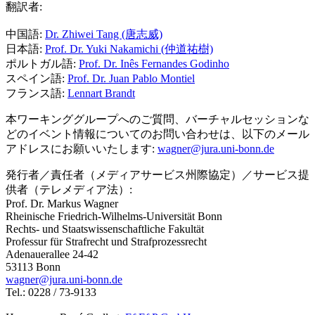
翻訳者:
中国語:
Dr. Zhiwei Tang (唐志威)
日本語:
Prof. Dr. Yuki Nakamichi (仲道祐樹)
ポルトガル語:
Prof. Dr. Inês Fernandes Godinho
スペイン語:
Prof. Dr. Juan Pablo Montiel
フランス語:
Lennart Brandt
本ワーキンググループへのご質問、バーチャルセッションな
どのイベント情報についてのお問い合わせは、以下のメール
アドレスにお願いいたします:
wagner@jura.uni-bonn.de
発行者／責任者（メディアサービス州際協定）／サービス提
供者（テレメディア法）:
Prof. Dr. Markus Wagner
Rheinische Friedrich-Wilhelms-Universität Bonn
Rechts- und Staatswissenschaftliche Fakultät
Professur für Strafrecht und Strafprozessrecht
Adenauerallee 24-42
53113 Bonn
wagner@jura.uni-bonn.de
Tel.: 0228 / 73-9133