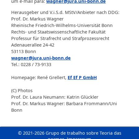
um e-mail para:
wagner@jura.uni-bonn.de
Herausgeber und V.i.S.d. MStV/Anbieter nach DDG:
Prof. Dr. Markus Wagner
Rheinische Friedrich-Wilhelms-Universität Bonn
Rechts- und Staatswissenschaftliche Fakultät
Professur für Strafrecht und Strafprozessrecht
Adenauerallee 24-42
53113 Bonn
wagner@jura.uni-bonn.de
Tel.: 0228 / 73-9133
Homepage: René Grellert,
Ef Ef P GmbH
(C) Photos
Prof. Dr. Laura Neumann: Katrin Glückler
Prof. Dr. Markus Wagner: Barbara Frommann/Uni
Bonn
© 2021-2026 Grupo de trabalho sobre Teoria das