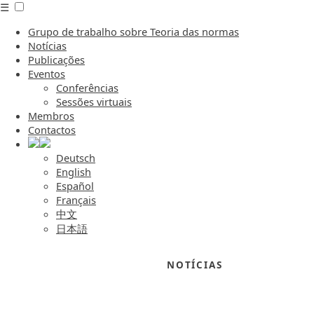
☰
Grupo de trabalho sobre Teoria das normas
Notícias
Publicações
Eventos
Conferências
Sessões virtuais
Membros
Contactos
Deutsch
English
Español
Français
中文
日本語
NOTÍCIAS