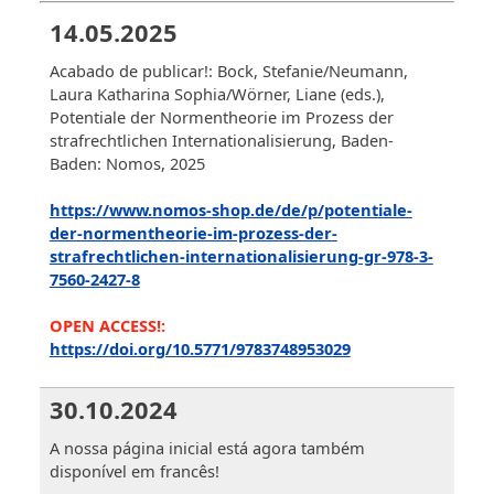
14.05.2025
Acabado de publicar!: Bock, Stefanie/Neumann,
Laura Katharina Sophia/Wörner, Liane (eds.),
Potentiale der Normentheorie im Prozess der
strafrechtlichen Internationalisierung, Baden-
Baden: Nomos, 2025
https://www.nomos-shop.de/de/p/potentiale-
der-normentheorie-im-prozess-der-
strafrechtlichen-internationalisierung-gr-978-3-
7560-2427-8
OPEN ACCESS!:
https://doi.org/10.5771/9783748953029
30.10.2024
A nossa página inicial está agora também
disponível em francês!